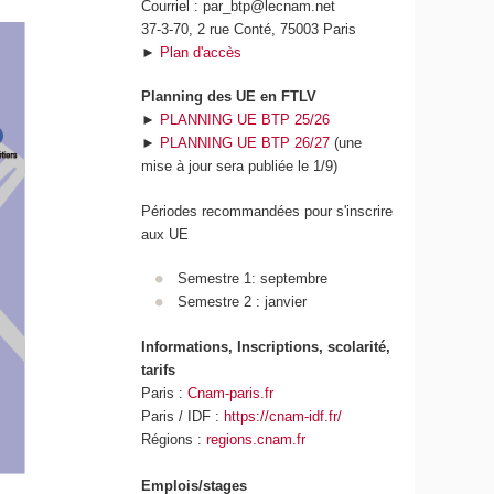
Courriel : par_btp@lecnam.net
37-3-70, 2 rue Conté, 75003 Paris
►
Plan d'accès
Planning des UE en FTLV
►
PLANNING UE BTP 25/26
►
PLANNING UE BTP 26/27
(une
mise à jour sera publiée le 1/9)
Périodes recommandées pour s'inscrire
aux UE
Semestre 1: septembre
Semestre 2 : janvier
Informations, Inscriptions, scolarité,
tarifs
Paris :
Cnam-paris.fr
Paris / IDF :
https://cnam-idf.fr/
Régions :
regions.cnam.fr
Emplois/stages