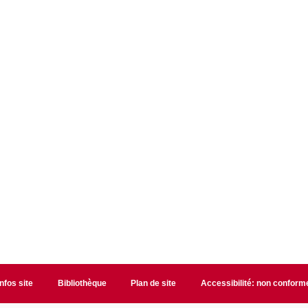
Infos site
Bibliothèque
Plan de site
Accessibilité: non conform