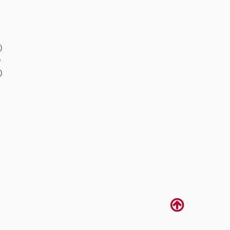
)
)
)