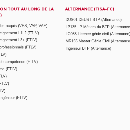
ON TOUT AU LONG DE LA
ALTERNANCE (FISA-FC)
)
DUS01 DEUST BTP (Alternance)
 des acquis (VES, VAP, VAE)
LP135 LP Métiers du BTP (Alternance
seignement L1L2 (FTLV)
LG035 Licence génie civil (Alternance
seignement L3+ (FTLV)
MR155 Master Génie Civil (Alternance
 professionnels (FTLV)
Ingénieur BTP (Alternance)
TLV)
s de compétence (FTLV)
ros (FTLV)
TLV)
(FTLV)
LV)
Ingénieur (FTLV)