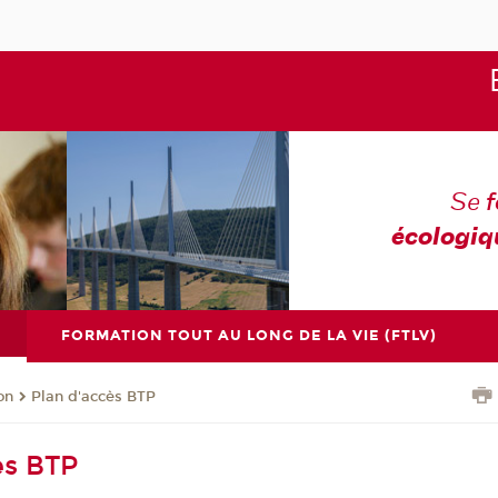
Se
écologiq
FORMATION TOUT AU LONG DE LA VIE (FTLV)
on
Plan d'accès BTP
ès BTP