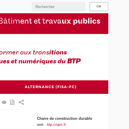
Bâtim
ent et trava
ux publics
former aux trans
itions
ues et numériques du
BTP
ALTERNANCE (FISA-FC)
Chaire de construction durable
web :
btp.cnam.fr