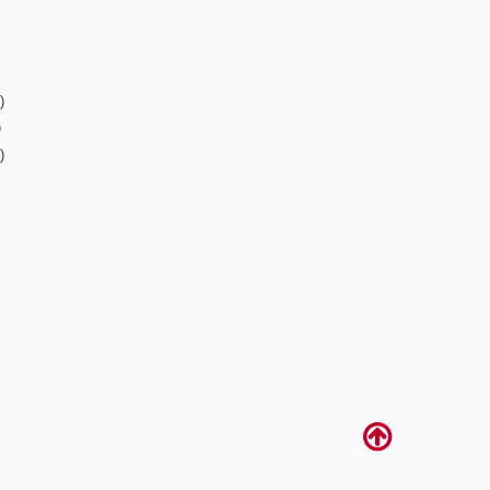
)
)
)