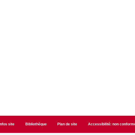
Infos site
Bibliothèque
Plan de site
Accessibilité: non conform