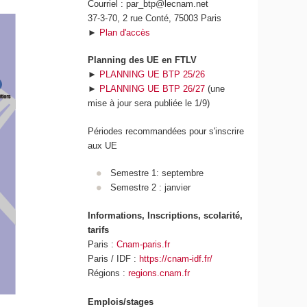
Courriel : par_btp@lecnam.net
37-3-70, 2 rue Conté, 75003 Paris
►
Plan d'accès
Planning des UE en FTLV
►
PLANNING UE BTP 25/26
►
PLANNING UE BTP 26/27
(une
mise à jour sera publiée le 1/9)
Périodes recommandées pour s'inscrire
aux UE
Semestre 1: septembre
Semestre 2 : janvier
Informations, Inscriptions, scolarité,
tarifs
Paris :
Cnam-paris.fr
Paris / IDF :
https://cnam-idf.fr/
Régions :
regions.cnam.fr
Emplois/stages