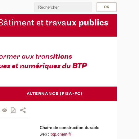
Bâtim
ent et trava
ux publics
former aux trans
itions
ues et numériques du
BTP
ALTERNANCE (FISA-FC)
Chaire de construction durable
web :
btp.cnam.fr