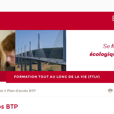
Se
écologiq
FORMATION TOUT AU LONG DE LA VIE (FTLV)
on
Plan d'accès BTP
ès BTP