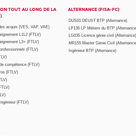
ON TOUT AU LONG DE LA
ALTERNANCE (FISA-FC)
)
DUS01 DEUST BTP (Alternance)
 des acquis (VES, VAP, VAE)
LP135 LP Métiers du BTP (Alternance
seignement L1L2 (FTLV)
LG035 Licence génie civil (Alternance
seignement L3+ (FTLV)
MR155 Master Génie Civil (Alternance
 professionnels (FTLV)
Ingénieur BTP (Alternance)
TLV)
s de compétence (FTLV)
ros (FTLV)
TLV)
(FTLV)
LV)
Ingénieur (FTLV)