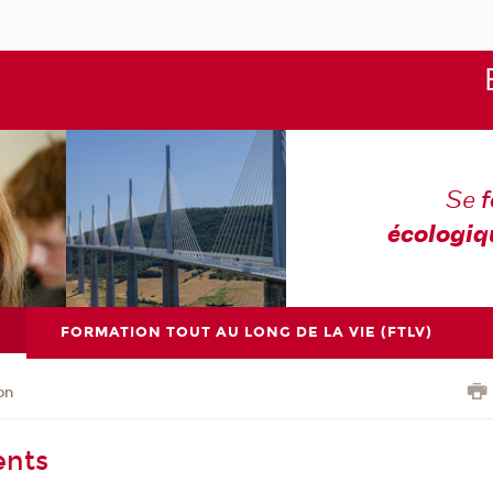
Se
écologiq
FORMATION TOUT AU LONG DE LA VIE (FTLV)
on
ents