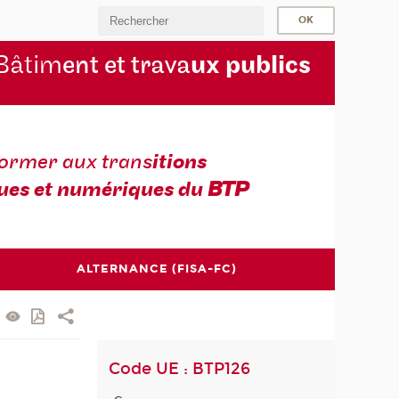
Bâtim
ent et trava
ux publics
former aux trans
itions
ues et numériques du
BTP
ALTERNANCE (FISA-FC)
Code UE : BTP126