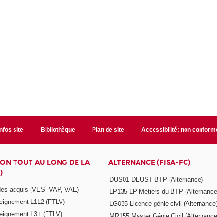
Infos site
Bibliothèque
Plan de site
Accessibilité: non conform
ON TOUT AU LONG DE LA
ALTERNANCE (FISA-FC)
)
DUS01 DEUST BTP (Alternance)
 des acquis (VES, VAP, VAE)
LP135 LP Métiers du BTP (Alternance
seignement L1L2 (FTLV)
LG035 Licence génie civil (Alternance
seignement L3+ (FTLV)
MR155 Master Génie Civil (Alternance