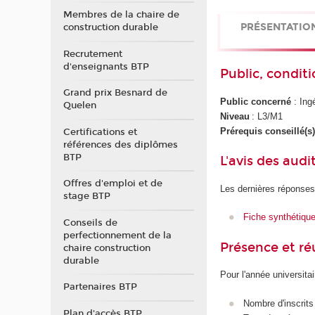
Membres de la chaire de
PRÉSENTATIO
construction durable
Recrutement
d'enseignants BTP
Public, conditi
Grand prix Besnard de
Public concerné
: Ing
Quelen
Niveau
: L3/M1
Prérequis conseillé(s
Certifications et
références des diplômes
BTP
L'avis des audi
Offres d'emploi et de
Les dernières réponses
stage BTP
Fiche synthétiqu
Conseils de
perfectionnement de la
Présence et r
chaire construction
durable
Pour l'année universita
Partenaires BTP
Nombre d'inscrits
Plan d'accès BTP