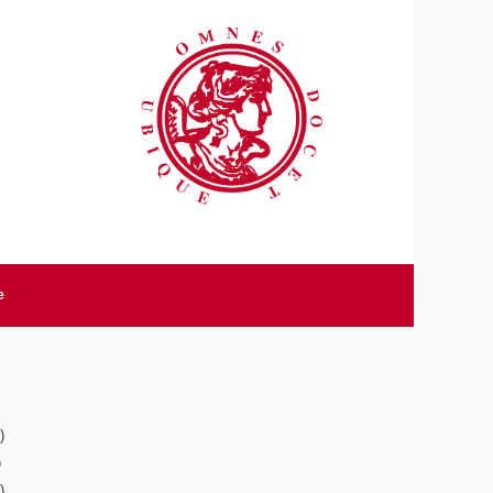
e
)
)
)