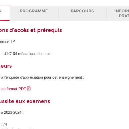
N
PROGRAMME
PARCOURS
INFOR
PRA
ons d’accès et prérequis
énieur TP
)
: UTC104 mécanique des sols
teurs
 à l'enquête d'appréciation pour cet enseignement :
e au format PDF
éussite aux examens
ire 2023-2024 :
 : 74