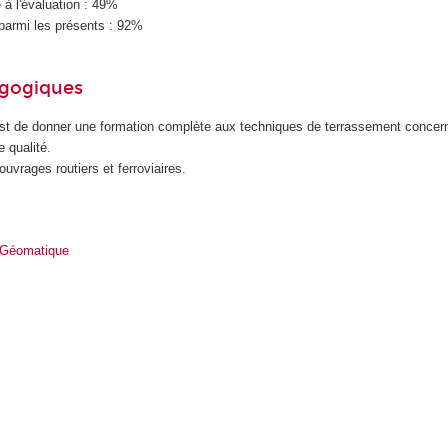
à l'évaluation : 49%
parmi les présents : 92%
agogiques
 est de donner une formation complète aux techniques de terrassement concer
e qualité.
uvrages routiers et ferroviaires.
 Géomatique