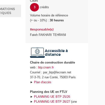
Cours
3
crédits
MATIONS
TIQUES
Volume horaire de référence
(+ ou - 10%) :
30 heures
Responsable(s)
Fateh FAKHARI TEHRANI
Accessible à
distance
Chaire de construction durable
web :
btp.cnam.fr
Courriel : par_btp@lecnam.net
37-3-70, 2 rue Conté, 75003 Paris
►
Plan d'accès
Planning des UE en FTLV
►
PLANNING UE BTP 25/26
►
PLANNING UE BTP 26/27
(une