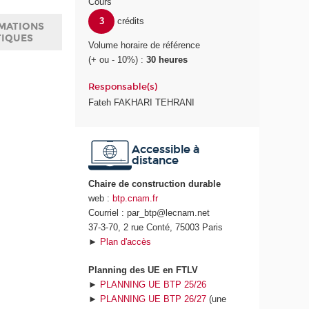
Cours
3
crédits
MATIONS
TIQUES
Volume horaire de référence
(+ ou - 10%) :
30 heures
Responsable(s)
Fateh FAKHARI TEHRANI
Accessible à
distance
Chaire de construction durable
web :
btp.cnam.fr
Courriel : par_btp@lecnam.net
37-3-70, 2 rue Conté, 75003 Paris
►
Plan d'accès
Planning des UE en FTLV
►
PLANNING UE BTP 25/26
►
PLANNING UE BTP 26/27
(une