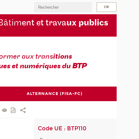
Bâtim
ent et trava
ux publics
former aux trans
itions
ues et numériques du
BTP
ALTERNANCE (FISA-FC)
Code UE : BTP110