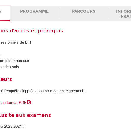
N
PROGRAMME
PARCOURS
INFOR
PRA
ons d’accès et prérequis
fessionnels du BTP
)
:
ce des matériaux
e des sols
teurs
 à l'enquête d'appréciation pour cet enseignement :
e au format PDF
éussite aux examens
ire 2023-2024 :