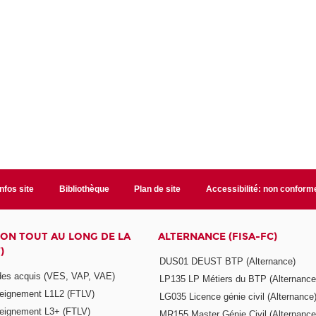
Infos site
Bibliothèque
Plan de site
Accessibilité: non conform
ON TOUT AU LONG DE LA
ALTERNANCE (FISA-FC)
)
DUS01 DEUST BTP (Alternance)
 des acquis (VES, VAP, VAE)
LP135 LP Métiers du BTP (Alternance
seignement L1L2 (FTLV)
LG035 Licence génie civil (Alternance
seignement L3+ (FTLV)
MR155 Master Génie Civil (Alternance