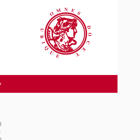
e
)
)
)