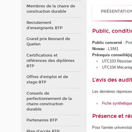
Membres de la chaire de
PRÉSENTATIO
construction durable
Recrutement
d'enseignants BTP
Public, conditi
Grand prix Besnard de
Public concerné
: Pro
Quelen
Niveau
: L3/M1
Prérequis conseillé(s
Certifications et
références des diplômes
UTC103 Résistan
BTP
UTC104 Mécaniqu
Offres d'emploi et de
L'avis des audi
stage BTP
Les dernières réponses
Conseils de
perfectionnement de la
Fiche synthétiqu
chaire construction
durable
Présence et r
Partenaires BTP
Pour l'année universita
Plan d'accès BTP