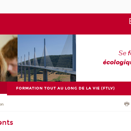
Se
écologiq
FORMATION TOUT AU LONG DE LA VIE (FTLV)
on
ents