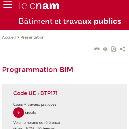
Bâtim
ent et trava
ux publics
Présentation
Accueil
Programmation BIM
Code UE : BTP171
Cours + travaux pratiques
6
crédits
Volume horaire de référence
(+ ou - 10%) :
50 heures