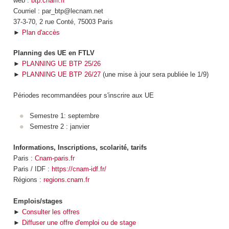
web :
btp.cnam.fr
Courriel : par_btp@lecnam.net
37-3-70, 2 rue Conté, 75003 Paris
►
Plan d'accès
Planning des UE en FTLV
►
PLANNING UE BTP 25/26
►
PLANNING UE BTP 26/27
(une mise à jour sera publiée le 1/9)
Périodes recommandées pour s'inscrire aux UE
Semestre 1: septembre
Semestre 2 : janvier
Informations, Inscriptions, scolarité, tarifs
Paris :
Cnam-paris.fr
Paris / IDF :
https://cnam-idf.fr/
Régions :
regions.cnam.fr
Emplois/stages
►
Consulter les offres
►
Diffuser une offre d'emploi ou de stage