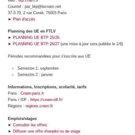
web :
btp.cnam.fr
Courriel : par_btp@lecnam.net
37-3-70, 2 rue Conté, 75003 Paris
►
Plan d'accès
Planning des UE en FTLV
►
PLANNING UE BTP 25/26
►
PLANNING UE BTP 26/27
(une mise à jour sera publiée le 1/9)
Périodes recommandées pour s'inscrire aux UE
Semestre 1: septembre
Semestre 2 : janvier
Informations, Inscriptions, scolarité, tarifs
Paris :
Cnam-paris.fr
Paris / IDF :
https://cnam-idf.fr/
Régions :
regions.cnam.fr
Emplois/stages
►
Consulter les offres
►
Diffuser une offre d'emploi ou de stage