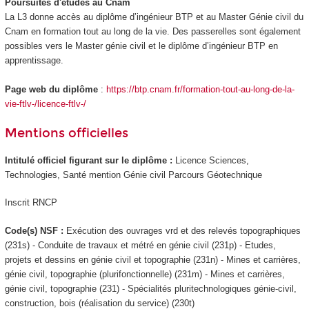
Poursuites d'études au Cnam
La L3 donne accès au diplôme d’ingénieur BTP et au Master Génie civil du
Cnam en formation tout au long de la vie. Des passerelles sont également
possibles vers le Master génie civil et le diplôme d’ingénieur BTP en
apprentissage
.
Page web du diplôme
:
https://btp.cnam.fr/formation-tout-au-long-de-la-
vie-ftlv-/licence-ftlv-/
Mentions officielles
Intitulé officiel figurant sur le diplôme :
Licence Sciences,
Technologies, Santé mention Génie civil Parcours Géotechnique
Inscrit RNCP
Code(s) NSF :
Exécution des ouvrages vrd et des relevés topographiques
(231s) - Conduite de travaux et métré en génie civil (231p) - Etudes,
projets et dessins en génie civil et topographie (231n) - Mines et carrières,
génie civil, topographie (plurifonctionnelle) (231m) - Mines et carrières,
génie civil, topographie (231) - Spécialités pluritechnologiques génie-civil,
construction, bois (réalisation du service) (230t)