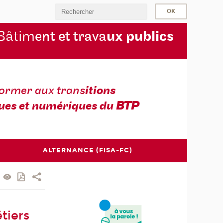
Bâtim
ent et trava
ux publics
former aux trans
itions
ues et numériques du
BTP
ALTERNANCE (FISA-FC)
tiers