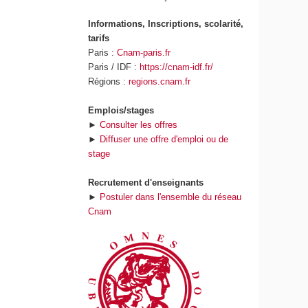
Informations, Inscriptions, scolarité,
tarifs
Paris :
Cnam-paris.fr
Paris / IDF :
https://cnam-idf.fr/
Régions :
regions.cnam.fr
Emplois/stages
►
Consulter les offres
►
Diffuser une offre d'emploi ou de
stage
Recrutement d'enseignants
►
Postuler dans l'ensemble du réseau
Cnam