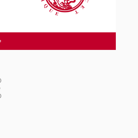
e
)
)
)