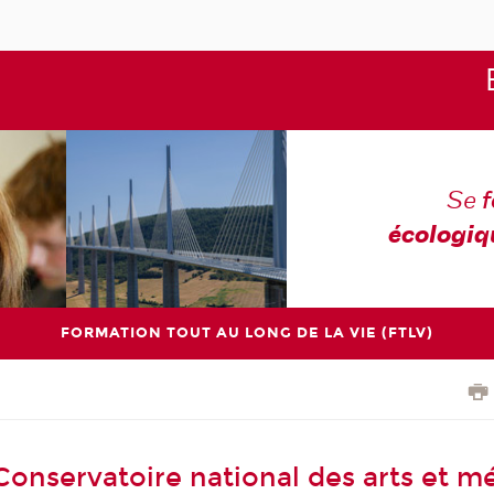
Se
écologiq
FORMATION TOUT AU LONG DE LA VIE (FTLV)
Conservatoire national des arts et mé