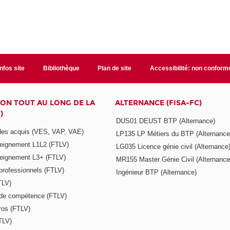
Infos site
Bibliothèque
Plan de site
Accessibilité: non conform
ON TOUT AU LONG DE LA
ALTERNANCE (FISA-FC)
)
DUS01 DEUST BTP (Alternance)
 des acquis (VES, VAP, VAE)
LP135 LP Métiers du BTP (Alternance
seignement L1L2 (FTLV)
LG035 Licence génie civil (Alternance
seignement L3+ (FTLV)
MR155 Master Génie Civil (Alternance
 professionnels (FTLV)
Ingénieur BTP (Alternance)
TLV)
s de compétence (FTLV)
ros (FTLV)
TLV)