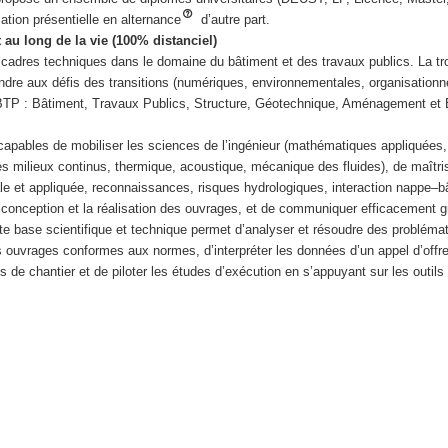
mation présentielle en alternance
d’autre part.
 au long de la vie (100% distanciel)
 cadres techniques dans le domaine du bâtiment et des travaux publics. La t
ondre aux défis des transitions (numériques, environnementales, organisationn
u BTP : Bâtiment, Travaux Publics, Structure, Géotechnique, Aménagement et
capables de mobiliser les sciences de l’ingénieur (mathématiques appliquées,
 milieux continus, thermique, acoustique, mécanique des fluides), de maîtris
 et appliquée, reconnaissances, risques hydrologiques, interaction nappe–bâti
a conception et la réalisation des ouvrages, et de communiquer efficacement 
ette base scientifique et technique permet d’analyser et résoudre des probléma
ouvrages conformes aux normes, d’interpréter les données d’un appel d’offre
 de chantier et de piloter les études d’exécution en s’appuyant sur les outil