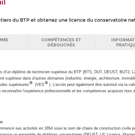
il
iers du BTP et obtenez une licence du conservatoire nat
MME
COMPÉTENCES ET
INFORMAT
DÉBOUCHÉS
PRATIQ
ires d’un diplôme de technicien supérieur du BTP (BTS, DUT, DEUST, BUT2, L2
nt supérieur dans d’autres domaines (industrie, énergie, architecture, immobil
tudes supérieures
(VES
). L’accès peut également être autorisé via la val
e reconnaître l’expérience professionnelle et les compétences acquises hors 
am
mmencé ses activités en 1854 sous le nom de chaire de construction civile p
ropose un ensemble de diplômes universitaires (DEUST, LP, Licence, Master,