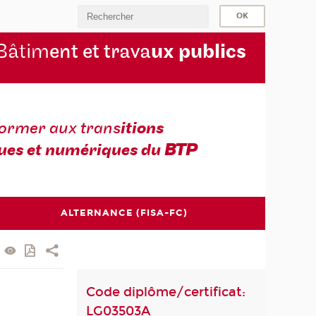
Bâtim
ent et trava
ux publics
former aux trans
itions
ues et numériques du
BTP
ALTERNANCE (FISA-FC)
Code diplôme/certificat:
LG03503A