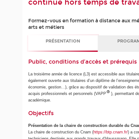
continue hors temps de trava
Formez-vous en formation à distance aux mét
arts et métiers
PRÉSENTATION
PROGRA
Public, conditions d’accès et prérequis
La troisième année de licence (L3) est accessible aux titula
également ouverte aux titulaires d’un diplôme de l’enseigneme
économie, gestion…), grâce au dispositif de validation des é
acquis professionnels et personnels (VAPP
), permettant d
académique.
Objectifs
Présentation de la chaire de construction durable du Cn
La chaire de construction du Cnam (
https://btp.cnam.fr/
) a co
techniciens destinés aux grands travaux d’Haussmann. Elle p