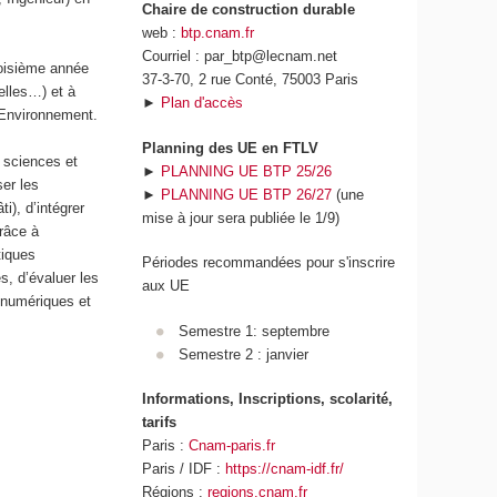
Chaire de construction durable
web :
btp.cnam.fr
Courriel : par_btp@lecnam.net
roisième année
37-3-70, 2 rue Conté, 75003 Paris
elles…) et à
►
Plan d'accès
 Environnement.
Planning des UE en FTLV
 sciences et
►
PLANNING UE BTP 25/26
er les
►
PLANNING UE BTP 26/27
(une
), d’intégrer
mise à jour sera publiée le 1/9)
grâce à
tiques
Périodes recommandées pour s'inscrire
s, d’évaluer les
aux UE
s numériques et
Semestre 1: septembre
Semestre 2 : janvier
Informations, Inscriptions, scolarité,
tarifs
Paris :
Cnam-paris.fr
Paris / IDF :
https://cnam-idf.fr/
Régions :
regions.cnam.fr