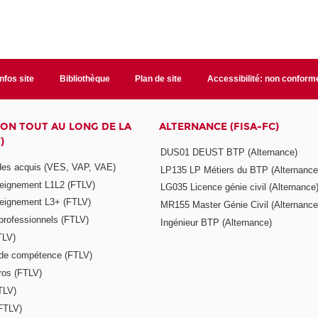
Infos site
Bibliothèque
Plan de site
Accessibilité: non conform
ON TOUT AU LONG DE LA
ALTERNANCE (FISA-FC)
)
DUS01 DEUST BTP (Alternance)
 des acquis (VES, VAP, VAE)
LP135 LP Métiers du BTP (Alternance
seignement L1L2 (FTLV)
LG035 Licence génie civil (Alternance
seignement L3+ (FTLV)
MR155 Master Génie Civil (Alternance
 professionnels (FTLV)
Ingénieur BTP (Alternance)
TLV)
s de compétence (FTLV)
ros (FTLV)
TLV)
(FTLV)