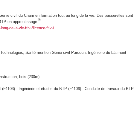
énie civil du Cnam en formation tout au long de la vie. Des passerelles son
r BTP en apprentissage
.
ong-de-la-vie-ftlv-/licence-ftlv-/
Technologies, Santé mention Génie civil Parcours Ingénierie du bâtiment
onstruction, bois (230m)
t (F1103) - Ingénierie et études du BTP (F1106) - Conduite de travaux du BTP