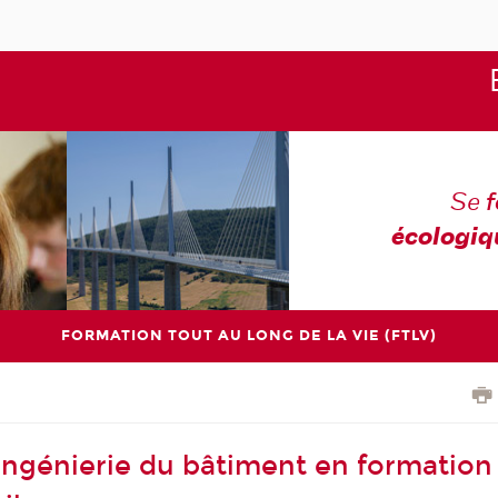
Se
écologiq
FORMATION TOUT AU LONG DE LA VIE (FTLV)
 Ingénierie du bâtiment en formation