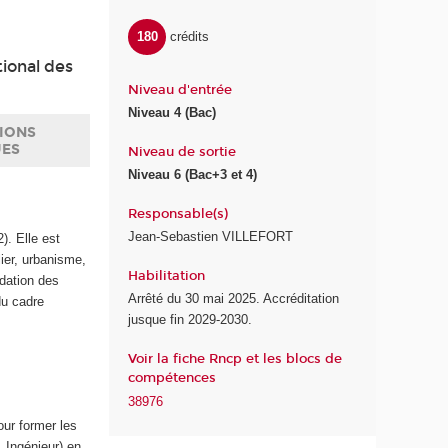
180
crédits
ional des
Niveau d'entrée
Niveau 4 (Bac)
IONS
UES
Niveau de sortie
Niveau 6 (Bac+3 et 4)
Responsable(s)
Jean-Sebastien VILLEFORT
). Elle est
ier, urbanisme,
Habilitation
idation des
Arrêté du 30 mai 2025. Accréditation
du cadre
jusque fin 2029-2030.
Voir la fiche Rncp et les blocs de
compétences
38976
our former les
 Ingénieur) en