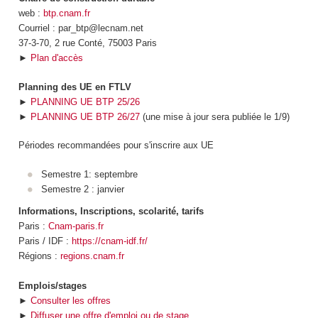
web :
btp.cnam.fr
Courriel : par_btp@lecnam.net
37-3-70, 2 rue Conté, 75003 Paris
►
Plan d'accès
Planning des UE en FTLV
►
PLANNING UE BTP 25/26
►
PLANNING UE BTP 26/27
(une mise à jour sera publiée le 1/9)
Périodes recommandées pour s'inscrire aux UE
Semestre 1: septembre
Semestre 2 : janvier
Informations, Inscriptions, scolarité, tarifs
Paris :
Cnam-paris.fr
Paris / IDF :
https://cnam-idf.fr/
Régions :
regions.cnam.fr
Emplois/stages
►
Consulter les offres
►
Diffuser une offre d'emploi ou de stage