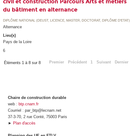
civil et construction Parcours Arts et métiers
du bâtiment en alternance
DIPLÔME NATIONAL (DEUST, LICENCE, MASTER, DOCTORAT, DIPLÔME D'ETAT)
Alternance
Lieu(x)
Pays de la Loire
6
Premier
Précédent
1
Suivant
Dernier
Éléments 1 à 8 sur 8
Chaire de construction durable
web :
btp.cnam.fr
Courriel : par_btp@lecnam.net
37-3-70, 2 rue Conté, 75003 Paris
►
Plan d'accès
Planning des UE en FTLV