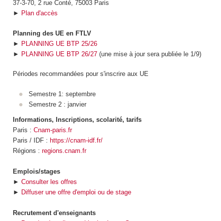
37-3-70, 2 rue Conté, 75003 Paris
►
Plan d'accès
Planning des UE en FTLV
►
PLANNING UE BTP 25/26
►
PLANNING UE BTP 26/27
(une mise à jour sera publiée le 1/9)
Périodes recommandées pour s'inscrire aux UE
Semestre 1: septembre
Semestre 2 : janvier
Informations, Inscriptions, scolarité, tarifs
Paris :
Cnam-paris.fr
Paris / IDF :
https://cnam-idf.fr/
Régions :
regions.cnam.fr
Emplois/stages
►
Consulter les offres
►
Diffuser une offre d'emploi ou de stage
Recrutement d'enseignants