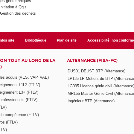
ges géotechniques
itiation à Qgis
 Gestion des déchets
Infos site
Bibliothèque
Plan de site
Accessibilité: non conform
ON TOUT AU LONG DE LA
ALTERNANCE (FISA-FC)
)
DUS01 DEUST BTP (Alternance)
 des acquis (VES, VAP, VAE)
LP135 LP Métiers du BTP (Alternance
seignement L1L2 (FTLV)
LG035 Licence génie civil (Alternance
seignement L3+ (FTLV)
MR155 Master Génie Civil (Alternance
 professionnels (FTLV)
Ingénieur BTP (Alternance)
TLV)
s de compétence (FTLV)
ros (FTLV)
TLV)