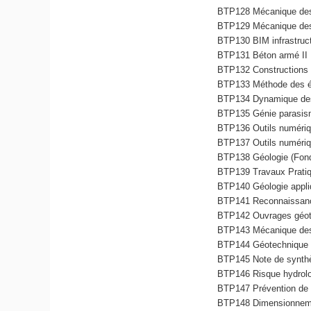
BTP128 Mécanique des
BTP129 Mécanique des 
BTP130 BIM infrastruc
BTP131 Béton armé II
BTP132 Constructions m
BTP133 Méthode des él
BTP134 Dynamique des
BTP135 Génie parasis
BTP136 Outils numériq
BTP137 Outils numériqu
BTP138 Géologie (Fon
BTP139 Travaux Pratiq
BTP140 Géologie appl
BTP141 Reconnaissanc
BTP142 Ouvrages géot
BTP143 Mécanique de
BTP144 Géotechnique d
BTP145 Note de synthè
BTP146 Risque hydrologi
BTP147 Prévention de l
BTP148 Dimensionneme