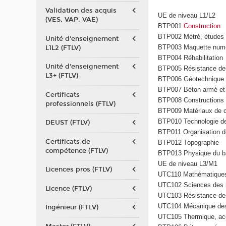
Validation des acquis
UE de niveau L1/L2
(VES, VAP, VAE)
BTP001
Construction
BTP002 Métré, études d
Unité d'enseignement
BTP003 Maquette num
L1L2 (FTLV)
BTP004 Réhabilitation
Unité d'enseignement
BTP005 Résistance de
L3+ (FTLV)
BTP006 Géotechnique
BTP007 Béton armé et 
Certificats
BTP008 Constructions m
professionnels (FTLV)
BTP009 Matériaux de c
BTP010 Technologie de
DEUST (FTLV)
BTP011 Organisation d
Certificats de
BTP012 Topographie
compétence (FTLV)
BTP013 Physique du b
UE de niveau L3/M1
Licences pros (FTLV)
UTC110 Mathématiques
UTC102 Sciences des 
Licence (FTLV)
UTC103 Résistance de
UTC104 Mécanique des
Ingénieur (FTLV)
UTC105 Thermique, aco