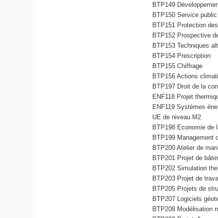
BTP149 Développement
BTP150 Service public
BTP151 Protection des
BTP152 Prospective de
BTP153 Techniques alte
BTP154 Prescription
BTP155 Chiffrage
BTP156 Actions climati
BTP197 Droit de la con
ENF118 Projet thermiq
ENF119 Systèmes éner
UE de niveau M2
BTP198 Economie de la
BTP199 Management de 
BTP200 Atelier de man
BTP201 Projet de bâti
BTP202 Simulation the
BTP203 Projet de trava
BTP205 Projets de stru
BTP207 Logiciels géote
BTP208 Modélisation n