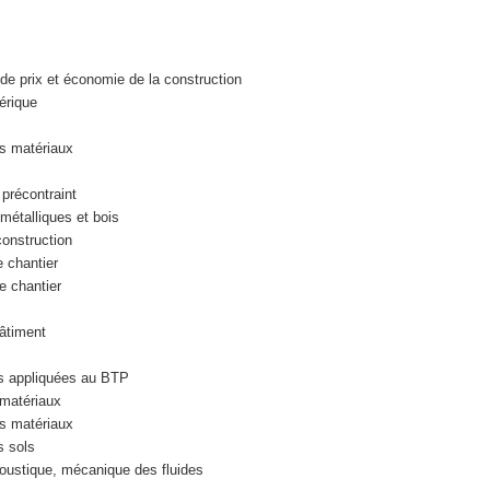
e prix et économie de la construction
érique
s matériaux
précontraint
étalliques et bois
onstruction
 chantier
e chantier
âtiment
 appliquées au BTP
matériaux
s matériaux
 sols
ustique, mécanique des fluides