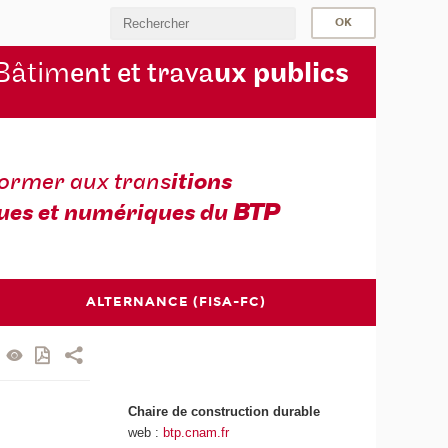
Bâtim
ent et trava
ux publics
former aux trans
itions
ues et numériques du
BTP
ALTERNANCE (FISA-FC)
Chaire de construction durable
web :
btp.cnam.fr