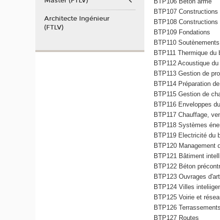
Master (FTLV)
BTP106 Béton armé
BTP107 Constructions 
Architecte Ingénieur
BTP108 Constructions 
(FTLV)
BTP109 Fondations
BTP110 Soutènements
BTP111 Thermique du 
BTP112 Acoustique du 
BTP113 Gestion de proj
BTP114 Préparation de
BTP115 Gestion de cha
BTP116 Enveloppes du
BTP117 Chauffage, venti
BTP118 Systèmes éner
BTP119 Electricité du 
BTP120 Management de
BTP121 Bâtiment intell
BTP122 Béton précontr
BTP123 Ouvrages d'ar
BTP124 Villes inteliige
BTP125 Voirie et résea
BTP126 Terrassement
BTP127 Routes