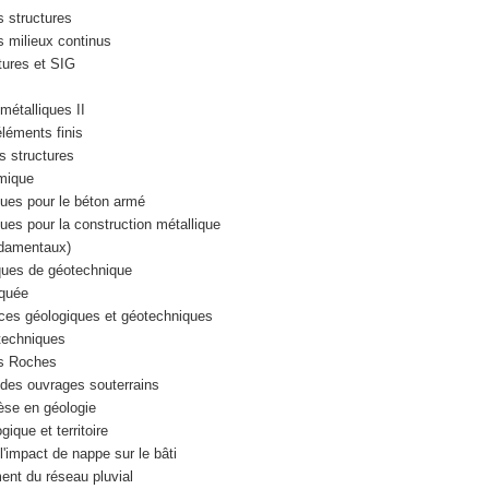
 structures
milieux continus
tures et SIG
étalliques II
éments finis
 structures
mique
ues pour le béton armé
es pour la construction métallique
damentaux)
ues de géotechnique
iquée
es géologiques et géotechniques
echniques
s Roches
es ouvrages souterrains
se en géologie
que et territoire
'impact de nappe sur le bâti
nt du réseau pluvial