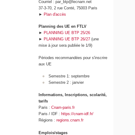
Courriel : par_btp@lecnam.net
37-3-70, 2 rue Conté, 75003 Paris
►
Plan d'accès
Planning des UE en FTLV
►
PLANNING UE BTP 25/26
►
PLANNING UE BTP 26/27
(une
mise à jour sera publiée le 1/9)
Périodes recommandées pour s'inscrire
aux UE
Semestre 1: septembre
Semestre 2 : janvier
Informations, Inscriptions, scolarité,
tarifs
Paris :
Cnam-paris.fr
Paris / IDF :
https://cnam-idf.fr/
Régions :
regions.cnam.fr
Emplois/stages