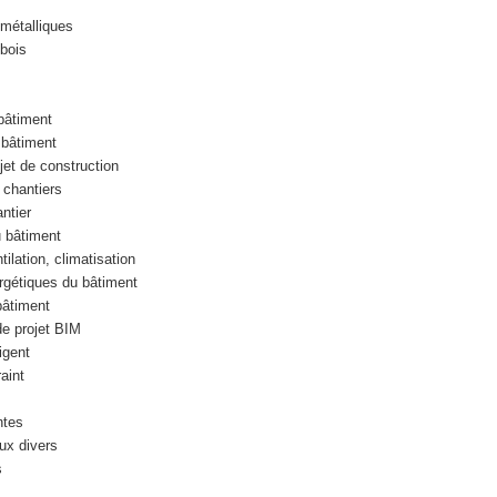
métalliques
bois
bâtiment
bâtiment
et de construction
 chantiers
ntier
 bâtiment
lation, climatisation
gétiques du bâtiment
bâtiment
 projet BIM
igent
aint
t
ntes
ux divers
s