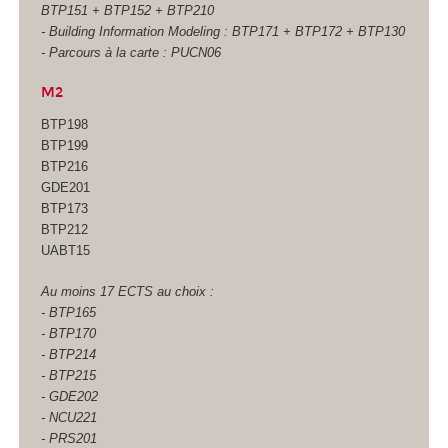
BTP151 + BTP152 + BTP210
- Building Information Modeling : BTP171 + BTP172 + BTP130
- Parcours à la carte : PUCN06
M2
BTP198
BTP199
BTP216
GDE201
BTP173
BTP212
UABT15
Au moins 17 ECTS
au choix :
- BTP165
- BTP170
- BTP214
- BTP215
- GDE202
- NCU221
- PRS201