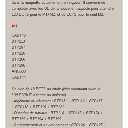
dans la maquette actuellement en vigueur. Il convient de
compléter avec les UE de la nouvelle maquette pour atteindre
120 ECTS
pour le M1+M2, et 60 ECTS
pour le seul M2.
M1
UABT43
BTP113
BTP197
BTP120
BTP166
BTP196
ANG330
UABT44
Un bloc de 18 ECTS
au choix (Non redondant avec la
L3/LP3/BUT d'accès au diplôme) :
- Ingénierie du bâtiment : BTP111 + BTP116 + BTP117
+ BTP118 + BTP119 + BTP121
- Direction de travaux : BTP114 + BTP115 + BTP154 +
BTP155 + BTP194 + BTP195
- Aménagement et environnement : BTP124 + BTP125 +