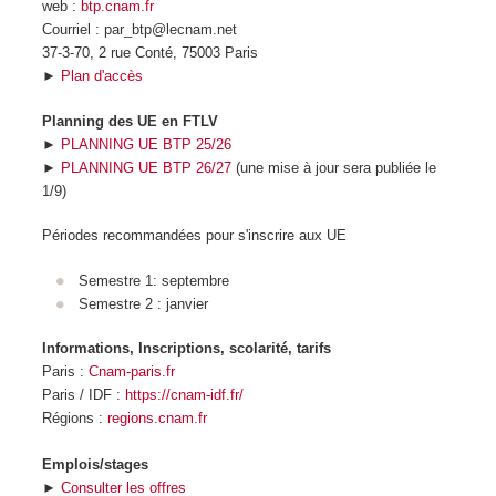
web :
btp.cnam.fr
Courriel : par_btp@lecnam.net
37-3-70, 2 rue Conté, 75003 Paris
►
Plan d'accès
Planning des UE en FTLV
►
PLANNING UE BTP 25/26
►
PLANNING UE BTP 26/27
(une mise à jour sera publiée le
1/9)
Périodes recommandées pour s'inscrire aux UE
Semestre 1: septembre
Semestre 2 : janvier
Informations, Inscriptions, scolarité, tarifs
Paris :
Cnam-paris.fr
Paris / IDF :
https://cnam-idf.fr/
Régions :
regions.cnam.fr
Emplois/stages
►
Consulter les offres