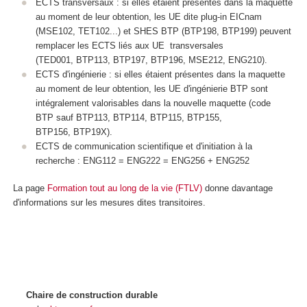
ECTS
transversaux : si elles étaient présentes dans la maquette
au moment de leur obtention, les UE dite plug-in EICnam
(MSE102, TET102...) et SHES BTP (BTP198, BTP199) peuvent
remplacer les ECTS
liés aux UE transversales
(TED001, BTP113, BTP197, BTP196, MSE212, ENG210).
ECTS
d'ingénierie : si elles étaient présentes dans la maquette
au moment de leur obtention, les UE d'ingénierie BTP sont
intégralement valorisables dans la nouvelle maquette (code
BTP sauf BTP113, BTP114, BTP115, BTP155,
BTP156, BTP19X).
ECTS
de communication scientifique et d'initiation à la
recherche : ENG112 = ENG222 = ENG256 + ENG252
La page
Formation tout au long de la vie (FTLV)
donne davantage
d'informations sur les mesures dites transitoires.
Chaire de construction durable