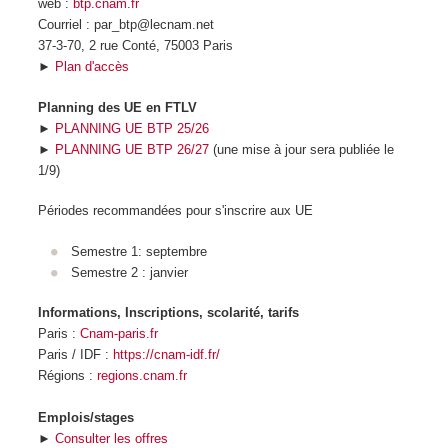
web :
btp.cnam.fr
Courriel : par_btp@lecnam.net
37-3-70, 2 rue Conté, 75003 Paris
►
Plan d'accès
Planning des UE en FTLV
►
PLANNING UE BTP 25/26
►
PLANNING UE BTP 26/27
(une mise à jour sera publiée le
1/9)
Périodes recommandées pour s'inscrire aux UE
Semestre 1: septembre
Semestre 2 : janvier
Informations, Inscriptions, scolarité, tarifs
Paris :
Cnam-paris.fr
Paris / IDF :
https://cnam-idf.fr/
Régions :
regions.cnam.fr
Emplois/stages
►
Consulter les offres