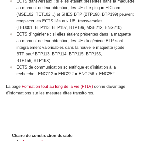
ECTS
transversaux : si elles étaient présentes dans la maquette
au moment de leur obtention, les UE dite plug-in EICnam
(MSE102, TET102...) et SHES BTP (BTP198, BTP199) peuvent
remplacer les ECTS
liés aux UE transversales
(TED001, BTP113, BTP197, BTP196, MSE212, ENG210).
ECTS
d'ingénierie : si elles étaient présentes dans la maquette
au moment de leur obtention, les UE d'ingénierie BTP sont
intégralement valorisables dans la nouvelle maquette (code
BTP sauf BTP113, BTP114, BTP115, BTP155,
BTP156, BTP19X).
ECTS
de communication scientifique et d'initiation à la
recherche : ENG112 = ENG222 = ENG256 + ENG252
La page
Formation tout au long de la vie (FTLV)
donne davantage
d'informations sur les mesures dites transitoires.
Chaire de construction durable