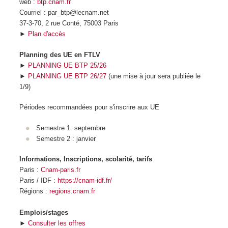
web :
btp.cnam.fr
Courriel : par_btp@lecnam.net
37-3-70, 2 rue Conté, 75003 Paris
►
Plan d'accès
Planning des UE en FTLV
►
PLANNING UE BTP 25/26
►
PLANNING UE BTP 26/27
(une mise à jour sera publiée le
1/9)
Périodes recommandées pour s'inscrire aux UE
Semestre 1: septembre
Semestre 2 : janvier
Informations, Inscriptions, scolarité, tarifs
Paris :
Cnam-paris.fr
Paris / IDF :
https://cnam-idf.fr/
Régions :
regions.cnam.fr
Emplois/stages
►
Consulter les offres