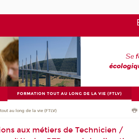
Se
écologiq
FORMATION TOUT AU LONG DE LA VIE (FTLV)
tout au long de la vie (FTLV)
ions aux métiers de Technicien /