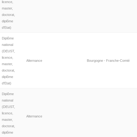
licence,
master,
doctorat,
diplôme
d'Etat)
Diplôme
national
(DEUST,
licence,
Alternance
Bourgogne - Franche-Comté
master,
doctorat,
diplôme
d'Etat)
Diplôme
national
(DEUST,
licence,
Alternance
master,
doctorat,
diplôme