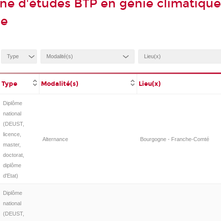
ne d'études BTP en génie climatique
ue
Type
Modalité(s)
Lieu(x)
Diplôme
national
(DEUST,
licence,
Alternance
Bourgogne - Franche-Comté
master,
doctorat,
diplôme
d'Etat)
Diplôme
national
(DEUST,