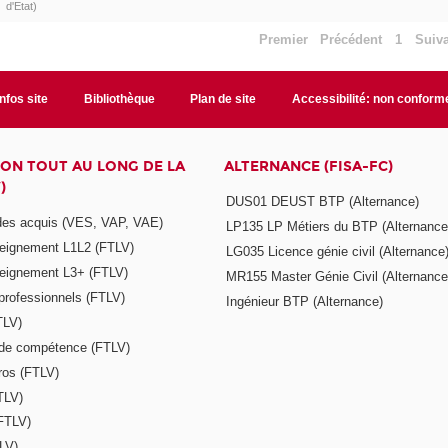
d'Etat)
Premier
Précédent
1
Suiv
Infos site
Bibliothèque
Plan de site
Accessibilité: non conform
ON TOUT AU LONG DE LA
ALTERNANCE (FISA-FC)
)
DUS01 DEUST BTP (Alternance)
 des acquis (VES, VAP, VAE)
LP135 LP Métiers du BTP (Alternance
seignement L1L2 (FTLV)
LG035 Licence génie civil (Alternance
seignement L3+ (FTLV)
MR155 Master Génie Civil (Alternance
 professionnels (FTLV)
Ingénieur BTP (Alternance)
TLV)
s de compétence (FTLV)
ros (FTLV)
TLV)
(FTLV)
LV)