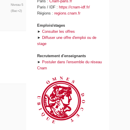
Paris :
Cnam-paris.fr
Niveau 5
Paris / IDF :
https://cnam-idf.fr/
(Bac+2)
Régions :
regions.cnam.fr
Emplois/stages
►
Consulter les offres
►
Diffuser une offre d'emploi ou de
stage
Recrutement d'enseignants
►
Postuler dans l'ensemble du réseau
Cnam