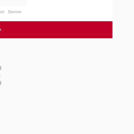
ant
Dernier
e
)
)
)