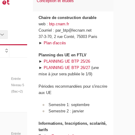
 et
Conception et études
Chaire de construction durable
web :
btp.cnam.fr
Courriel : par_btp@lecnam.net
37-3-70, 2 rue Conté, 75003 Paris
►
Plan d'accès
Planning des UE en FTLV
►
PLANNING UE BTP 25/26
►
PLANNING UE BTP 26/27
(une
mise à jour sera publiée le 1/9)
Entrée
Niveau 5
Périodes recommandées pour s'inscrire
(Bac+2)
aux UE
Semestre 1: septembre
Semestre 2 : janvier
Informations, Inscriptions, scolarité,
tarifs
Entrée