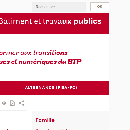
Bâtim
ent et trava
ux publics
former aux trans
itions
ues et numériques du
BTP
ALTERNANCE (FISA-FC)
Famille