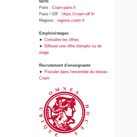
tarifs
Paris :
Cnam-paris.fr
Paris / IDF :
https://cnam-idf.fr/
Régions :
regions.cnam.fr
Emplois/stages
►
Consulter les offres
►
Diffuser une offre d'emploi ou de
stage
Recrutement d'enseignants
►
Postuler dans l'ensemble du réseau
Cnam