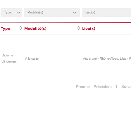
Type
Modalité(s)
Lieu(x)
Diplôme
À la carte
Auvergne - Rhône-Alpes, Liban, P
d'ingénieur
Premier
Précédent
1
Suiv