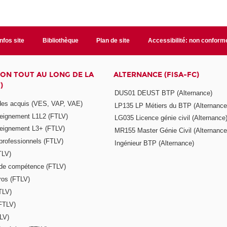
Infos site
Bibliothèque
Plan de site
Accessibilité: non conform
ON TOUT AU LONG DE LA
ALTERNANCE (FISA-FC)
)
DUS01 DEUST BTP (Alternance)
 des acquis (VES, VAP, VAE)
LP135 LP Métiers du BTP (Alternance
seignement L1L2 (FTLV)
LG035 Licence génie civil (Alternance
seignement L3+ (FTLV)
MR155 Master Génie Civil (Alternance
 professionnels (FTLV)
Ingénieur BTP (Alternance)
TLV)
s de compétence (FTLV)
ros (FTLV)
TLV)
(FTLV)
LV)