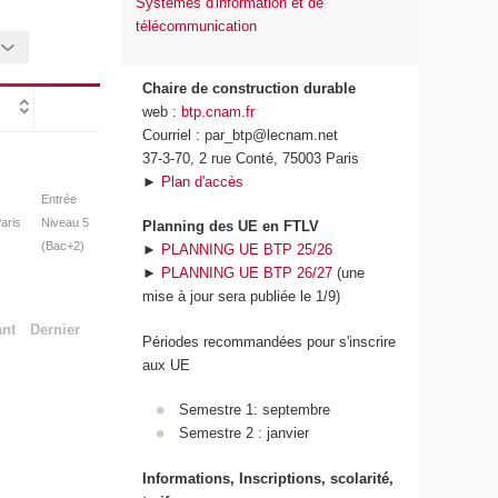
Systèmes d'information et de
télécommunication
Chaire de construction durable
web :
btp.cnam.fr
Courriel : par_btp@lecnam.net
37-3-70, 2 rue Conté, 75003 Paris
►
Plan d'accès
Entrée
aris
Niveau 5
Planning des UE en FTLV
(Bac+2)
►
PLANNING UE BTP 25/26
►
PLANNING UE BTP 26/27
(une
mise à jour sera publiée le 1/9)
ant
Dernier
Périodes recommandées pour s'inscrire
aux UE
Semestre 1: septembre
Semestre 2 : janvier
Informations, Inscriptions, scolarité,