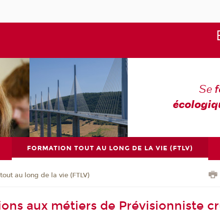
Se
écologiq
FORMATION TOUT AU LONG DE LA VIE (FTLV)
tout au long de la vie (FTLV)
ions aux métiers de Prévisionniste c