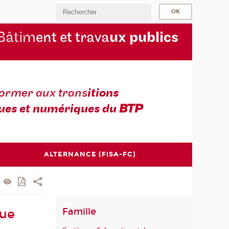
Bâtim
ent et trava
ux publics
former aux trans
itions
ues et numériques du
BTP
ALTERNANCE (FISA-FC)
Famille
rue