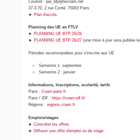
Courriel : par_btp@lecnam.net
37-3-70, 2 rue Conté, 75003 Paris
►
Plan d'accès
Planning des UE en FTLV
►
PLANNING UE BTP 25/26
►
PLANNING UE BTP 26/27
(une mise à jour sera publiée le
Périodes recommandées pour s'inscrire aux UE
Semestre 1: septembre
Semestre 2 : janvier
Informations, Inscriptions, scolarité, tarifs
Paris :
Cnam-paris.fr
Paris / IDF :
https://cnam-idf.fr/
Régions :
regions.cnam.fr
Emplois/stages
►
Consulter les offres
►
Diffuser une offre d'emploi ou de stage