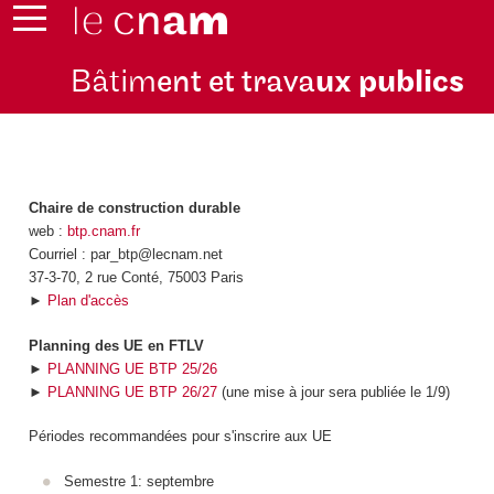
Bâtim
ent et trava
ux publics
Chaire de construction durable
web :
btp.cnam.fr
Courriel : par_btp@lecnam.net
37-3-70, 2 rue Conté, 75003 Paris
►
Plan d'accès
Planning des UE en FTLV
►
PLANNING UE BTP 25/26
►
PLANNING UE BTP 26/27
(une mise à jour sera publiée le 1/9)
Périodes recommandées pour s'inscrire aux UE
Semestre 1: septembre