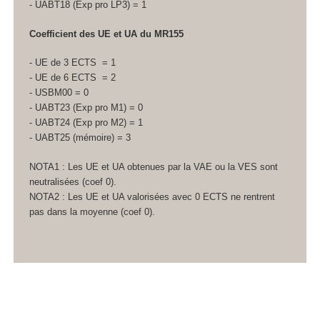
- UABT18 (Exp pro LP3) = 1
Coefficient des UE et UA
du MR155
- UE de 3 ECTS
= 1
- UE de 6 ECTS
= 2
- USBM00 = 0
- UABT23 (Exp pro M1) = 0
- UABT24 (Exp pro M2) = 1
- UABT25 (mémoire) = 3
NOTA1 : Les UE et UA
obtenues par la VAE
ou la VES
sont
neutralisées (coef 0).
NOTA2 : Les UE et UA
valorisées avec 0 ECTS
ne rentrent
pas dans la moyenne (coef 0).