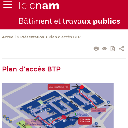
Bâtim
ent et trava
ux publics
Présentation
Plan d'accès BTP
Accueil
Plan d'accès BTP