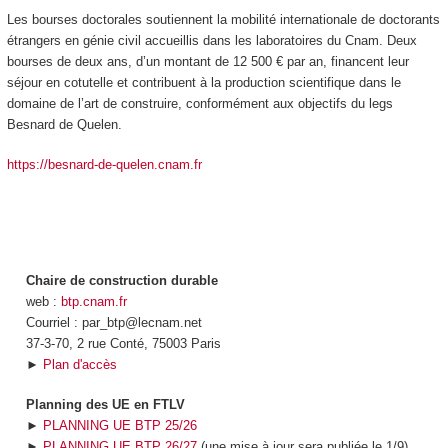
Les bourses doctorales soutiennent la mobilité internationale de doctorants
étrangers en génie civil accueillis dans les laboratoires du Cnam. Deux
bourses de deux ans, d’un montant de 12 500 € par an, financent leur
séjour en cotutelle et contribuent à la production scientifique dans le
domaine de l’art de construire, conformément aux objectifs du legs
Besnard de Quelen.
https://besnard-de-quelen.cnam.fr
Chaire de construction durable
web :
btp.cnam.fr
Courriel : par_btp@lecnam.net
37-3-70, 2 rue Conté, 75003 Paris
►
Plan d'accès
Planning des UE en FTLV
►
PLANNING UE BTP 25/26
►
PLANNING UE BTP 26/27
(une mise à jour sera publiée le 1/9)