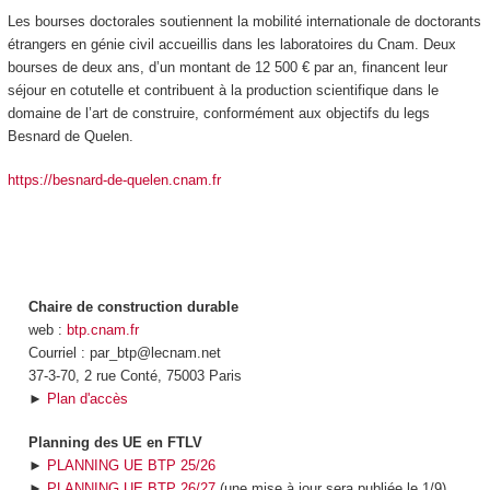
Les bourses doctorales soutiennent la mobilité internationale de doctorants
étrangers en génie civil accueillis dans les laboratoires du Cnam. Deux
bourses de deux ans, d’un montant de 12 500 € par an, financent leur
séjour en cotutelle et contribuent à la production scientifique dans le
domaine de l’art de construire, conformément aux objectifs du legs
Besnard de Quelen.
https://besnard-de-quelen.cnam.fr
Chaire de construction durable
web :
btp.cnam.fr
Courriel : par_btp@lecnam.net
37-3-70, 2 rue Conté, 75003 Paris
►
Plan d'accès
Planning des UE en FTLV
►
PLANNING UE BTP 25/26
►
PLANNING UE BTP 26/27
(une mise à jour sera publiée le 1/9)