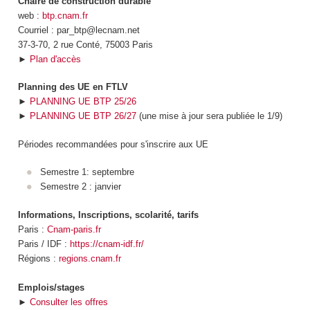
Chaire de construction durable
web :
btp.cnam.fr
Courriel : par_btp@lecnam.net
37-3-70, 2 rue Conté, 75003 Paris
►
Plan d'accès
Planning des UE en FTLV
►
PLANNING UE BTP 25/26
►
PLANNING UE BTP 26/27
(une mise à jour sera publiée le 1/9)
Périodes recommandées pour s'inscrire aux UE
Semestre 1: septembre
Semestre 2 : janvier
Informations, Inscriptions, scolarité, tarifs
Paris :
Cnam-paris.fr
Paris / IDF :
https://cnam-idf.fr/
Régions :
regions.cnam.fr
Emplois/stages
►
Consulter les offres