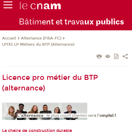
Bâtim
ent et trava
ux publics
Alternance (FISA-FC)
Accueil
LP135 LP Métiers du BTP (Alternance)
Licence pro métier du BTP
(alternance)
La chaire de construction durable