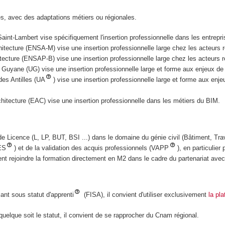
es, avec des adaptations métiers ou régionales.
aint-Lambert vise spécifiquement l'insertion professionnelle dans les entrepri
hitecture (ENSA-M) vise une insertion professionnelle large chez les acteurs r
tecture (ENSAP-B) vise une insertion professionnelle large chez les acteurs ré
Guyane (UG) vise une insertion professionnelle large et forme aux enjeux de la
des Antilles (UA
) vise une insertion professionnelle large et forme aux enj
chitecture (EAC) vise une insertion professionnelle dans les métiers du BIM.
ade Licence (L, LP, BUT, BSI ...) dans le domaine du génie civil (Bâtiment, T
ES
) et de la validation des acquis professionnels (VAPP
), en particulie
uvent rejoindre la formation directement en M2 dans le cadre du partenariat av
ant sous statut d'apprenti
(FISA), il convient d'utiliser exclusivement
la pl
elque soit le statut, il convient de se rapprocher du Cnam régional.