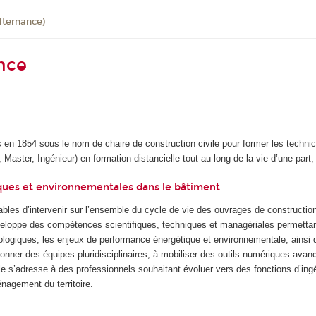
lternance)
ance
en 1854 sous le nom de chaire de construction civile pour former les techn
ster, Ingénieur) en formation distancielle tout au long de la vie d’une part, 
iques et environnementales dans le bâtiment
les d’intervenir sur l’ensemble du cycle de vie des ouvrages de construction 
eloppe des compétences scientifiques, techniques et managériales permettant d
ologiques, les enjeux de performance énergétique et environnementale, ainsi qu
donner des équipes pluridisciplinaires, à mobiliser des outils numériques av
lle s’adresse à des professionnels souhaitant évoluer vers des fonctions d’in
nagement du territoire.