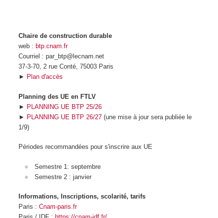
Chaire de construction durable
web :
btp.cnam.fr
Courriel : par_btp@lecnam.net
37-3-70, 2 rue Conté, 75003 Paris
►
Plan d'accès
Planning des UE en FTLV
►
PLANNING UE BTP 25/26
►
PLANNING UE BTP 26/27
(une mise à jour sera publiée le
1/9)
Périodes recommandées pour s'inscrire aux UE
Semestre 1: septembre
Semestre 2 : janvier
Informations, Inscriptions, scolarité, tarifs
Paris :
Cnam-paris.fr
Paris / IDF :
https://cnam-idf.fr/