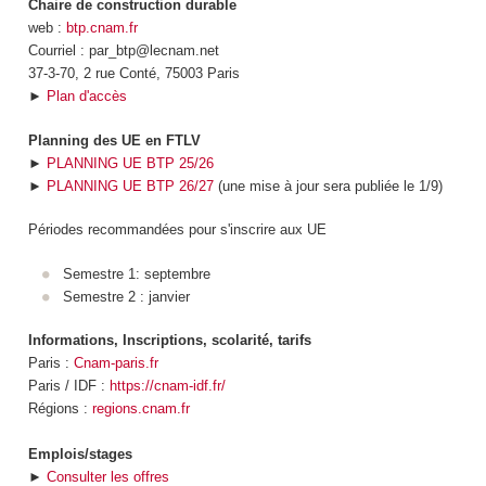
Chaire de construction durable
web :
btp.cnam.fr
Courriel : par_btp@lecnam.net
37-3-70, 2 rue Conté, 75003 Paris
►
Plan d'accès
Planning des UE en FTLV
►
PLANNING UE BTP 25/26
►
PLANNING UE BTP 26/27
(une mise à jour sera publiée le 1/9)
Périodes recommandées pour s'inscrire aux UE
Semestre 1: septembre
Semestre 2 : janvier
Informations, Inscriptions, scolarité, tarifs
Paris :
Cnam-paris.fr
Paris / IDF :
https://cnam-idf.fr/
Régions :
regions.cnam.fr
Emplois/stages
►
Consulter les offres