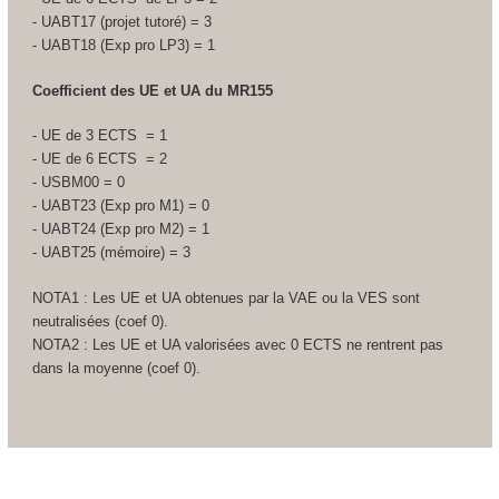
- UABT17 (projet tutoré) = 3
- UABT18 (Exp pro LP3) = 1
Coefficient des UE et UA
du MR155
- UE de 3 ECTS
= 1
- UE de 6 ECTS
= 2
- USBM00 = 0
- UABT23 (Exp pro M1) = 0
- UABT24 (Exp pro M2) = 1
- UABT25 (mémoire) = 3
NOTA1 : Les UE et UA
obtenues par la VAE
ou la VES
sont
neutralisées (coef 0).
NOTA2 : Les UE et UA
valorisées avec 0 ECTS
ne rentrent pas
dans la moyenne (coef 0).