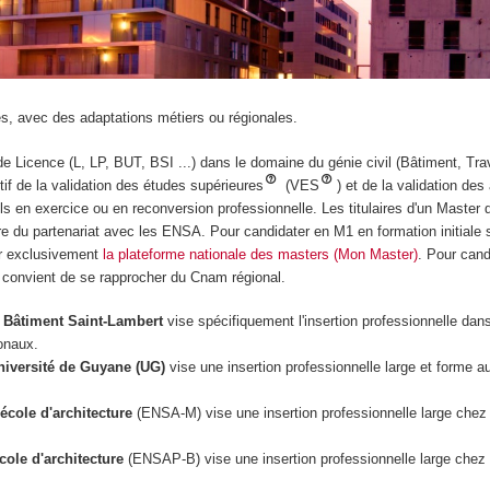
es, avec des adaptations métiers ou régionales.
de Licence (L, LP, BUT, BSI ...) dans le domaine du génie civil (Bâtiment, Tra
if de la validation des études supérieures
(VES
) et de la validation des
els en exercice ou en reconversion professionnelle. Les titulaires d'un Master d
e du partenariat avec les ENSA. Pour candidater en M1 en formation initiale 
ser exclusivement
la plateforme nationale des masters (Mon Master)
. Pour can
il convient de se rapprocher du Cnam régional.
A Bâtiment Saint-Lambert
vise spécifiquement l'insertion professionnelle dans
onaux.
Université de Guyane (UG)
vise une insertion professionnelle large et forme a
'école d'architecture
(ENSA-M) vise une insertion professionnelle large chez 
cole d'architecture
(ENSAP-B) vise une insertion professionnelle large chez 