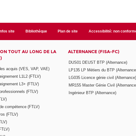
Infos site
Bibliothèque
Plan de site
Accessibilité: non conform
ON TOUT AU LONG DE LA
ALTERNANCE (FISA-FC)
)
DUS01 DEUST BTP (Alternance)
 des acquis (VES, VAP, VAE)
LP135 LP Métiers du BTP (Alternance
seignement L1L2 (FTLV)
LG035 Licence génie civil (Alternance
seignement L3+ (FTLV)
MR155 Master Génie Civil (Alternance
 professionnels (FTLV)
Ingénieur BTP (Alternance)
TLV)
s de compétence (FTLV)
ros (FTLV)
TLV)
(FTLV)