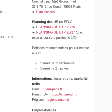
Courriel : par_btp@lecnam.net
37-3-70, 2 rue Conté, 75003 Paris
ion :
►
Plan d'accès
Planning des UE en FTLV
►
PLANNING UE BTP 25/26
►
PLANNING UE BTP 26/27
(une
bles 100 %
mise à jour sera publiée le 1/9)
Périodes recommandées pour s'inscrire
aux UE
Semestre 1: septembre
Semestre 2 : janvier
Informations, Inscriptions, scolarité,
tarifs
Paris :
Cnam-paris.fr
Paris / IDF :
https://cnam-idf.fr/
Régions :
regions.cnam.fr
Emplois/stages