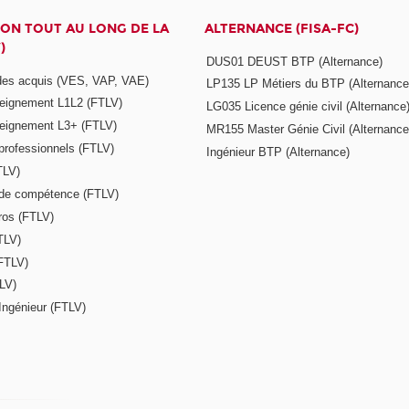
ON TOUT AU LONG DE LA
ALTERNANCE (FISA-FC)
)
DUS01 DEUST BTP (Alternance)
 des acquis (VES, VAP, VAE)
LP135 LP Métiers du BTP (Alternance
seignement L1L2 (FTLV)
LG035 Licence génie civil (Alternance
seignement L3+ (FTLV)
MR155 Master Génie Civil (Alternance
 professionnels (FTLV)
Ingénieur BTP (Alternance)
TLV)
s de compétence (FTLV)
ros (FTLV)
TLV)
(FTLV)
LV)
Ingénieur (FTLV)