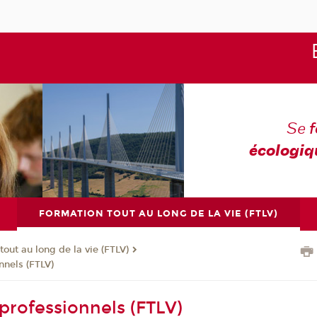
Se
écologiq
FORMATION TOUT AU LONG DE LA VIE (FTLV)
tout au long de la vie (FTLV)
nnels (FTLV)
 professionnels (FTLV)