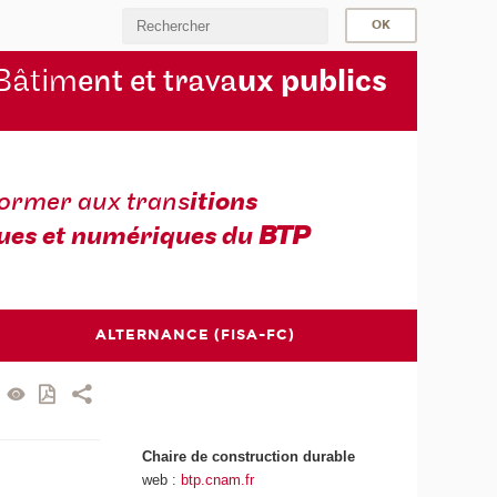
Bâtim
ent et trava
ux publics
former aux trans
itions
ues et numériques du
BTP
ALTERNANCE (FISA-FC)
Chaire de construction durable
web :
btp.cnam.fr