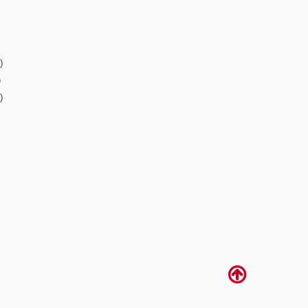
)
)
)