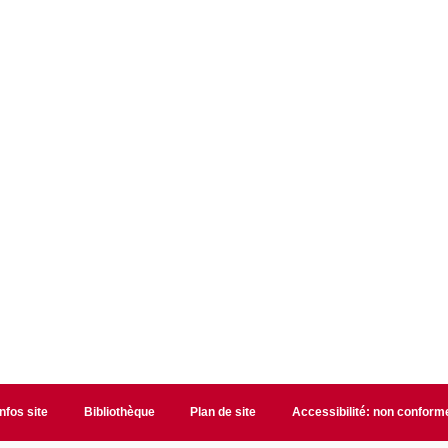
Infos site
Bibliothèque
Plan de site
Accessibilité: non conform