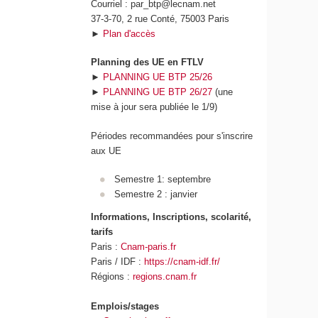
Courriel : par_btp@lecnam.net
37-3-70, 2 rue Conté, 75003 Paris
►
Plan d'accès
Planning des UE en FTLV
►
PLANNING UE BTP 25/26
►
PLANNING UE BTP 26/27
(une
mise à jour sera publiée le 1/9)
Périodes recommandées pour s'inscrire
aux UE
Semestre 1: septembre
Semestre 2 : janvier
Informations, Inscriptions, scolarité,
tarifs
Paris :
Cnam-paris.fr
Paris / IDF :
https://cnam-idf.fr/
Régions :
regions.cnam.fr
Emplois/stages