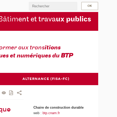
Bâtim
ent et trava
ux publics
former aux trans
itions
ues et numériques du
BTP
ALTERNANCE (FISA-FC)
Chaire de construction durable
ique
web :
btp.cnam.fr