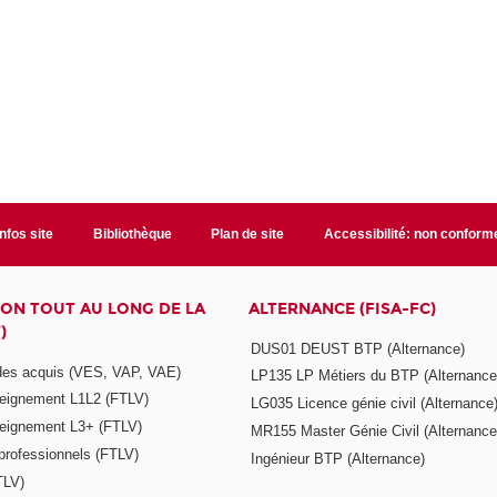
Infos site
Bibliothèque
Plan de site
Accessibilité: non conform
ON TOUT AU LONG DE LA
ALTERNANCE (FISA-FC)
)
DUS01 DEUST BTP (Alternance)
 des acquis (VES, VAP, VAE)
LP135 LP Métiers du BTP (Alternance
seignement L1L2 (FTLV)
LG035 Licence génie civil (Alternance
seignement L3+ (FTLV)
MR155 Master Génie Civil (Alternance
 professionnels (FTLV)
Ingénieur BTP (Alternance)
TLV)