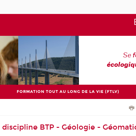
Se
écologiq
FORMATION TOUT AU LONG DE LA VIE (FTLV)
 discipline BTP - Géologie - Géomat