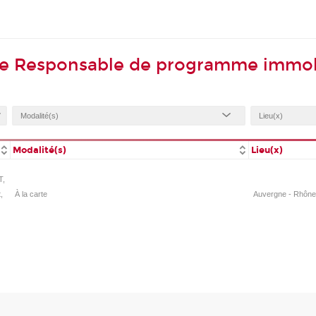
 de Responsable de programme immob
Modalité(s)
Lieu(x)
T,
,
À la carte
Auvergne - Rhône-