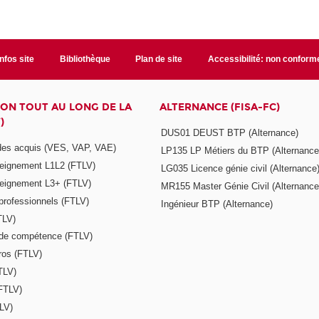
Infos site
Bibliothèque
Plan de site
Accessibilité: non conform
ON TOUT AU LONG DE LA
ALTERNANCE (FISA-FC)
)
DUS01 DEUST BTP (Alternance)
 des acquis (VES, VAP, VAE)
LP135 LP Métiers du BTP (Alternance
seignement L1L2 (FTLV)
LG035 Licence génie civil (Alternance
seignement L3+ (FTLV)
MR155 Master Génie Civil (Alternance
 professionnels (FTLV)
Ingénieur BTP (Alternance)
TLV)
s de compétence (FTLV)
ros (FTLV)
TLV)
(FTLV)
LV)