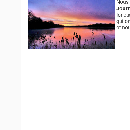
Nous 
Journ
fonct
qui on
et no