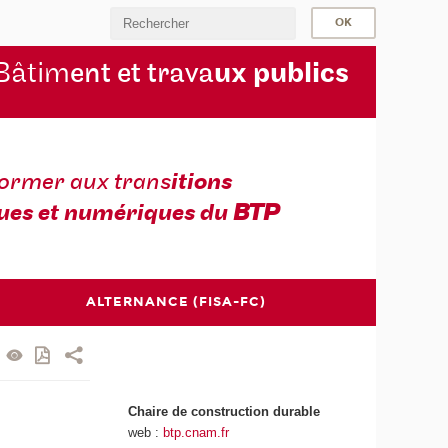
Bâtim
ent et trava
ux publics
former aux trans
itions
ues et numériques du
BTP
ALTERNANCE (FISA-FC)
Chaire de construction durable
web :
btp.cnam.fr