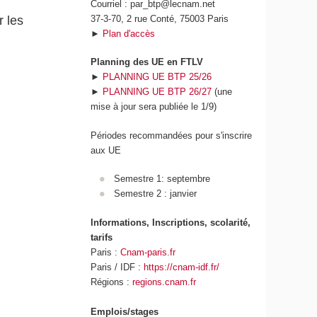
Courriel : par_btp@lecnam.net
37-3-70, 2 rue Conté, 75003 Paris
 les
►
Plan d'accès
Planning des UE en FTLV
►
PLANNING UE BTP 25/26
►
PLANNING UE BTP 26/27
(une
mise à jour sera publiée le 1/9)
Périodes recommandées pour s'inscrire
aux UE
Semestre 1: septembre
Semestre 2 : janvier
Informations, Inscriptions, scolarité,
tarifs
Paris :
Cnam-paris.fr
Paris / IDF :
https://cnam-idf.fr/
Régions :
regions.cnam.fr
Emplois/stages