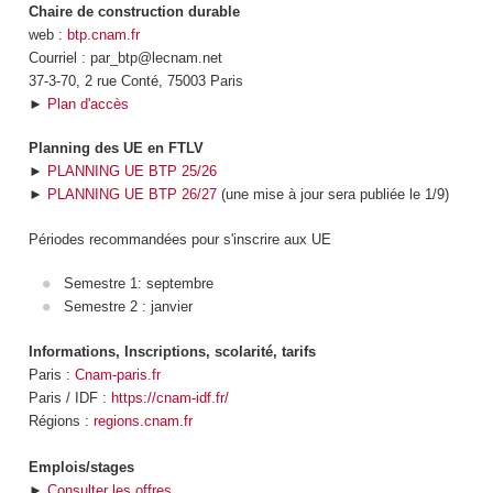
Chaire de construction durable
web :
btp.cnam.fr
Courriel : par_btp@lecnam.net
37-3-70, 2 rue Conté, 75003 Paris
►
Plan d'accès
Planning des UE en FTLV
►
PLANNING UE BTP 25/26
►
PLANNING UE BTP 26/27
(une mise à jour sera publiée le 1/9)
Périodes recommandées pour s'inscrire aux UE
Semestre 1: septembre
Semestre 2 : janvier
Informations, Inscriptions, scolarité, tarifs
Paris :
Cnam-paris.fr
Paris / IDF :
https://cnam-idf.fr/
Régions :
regions.cnam.fr
Emplois/stages
►
Consulter les offres