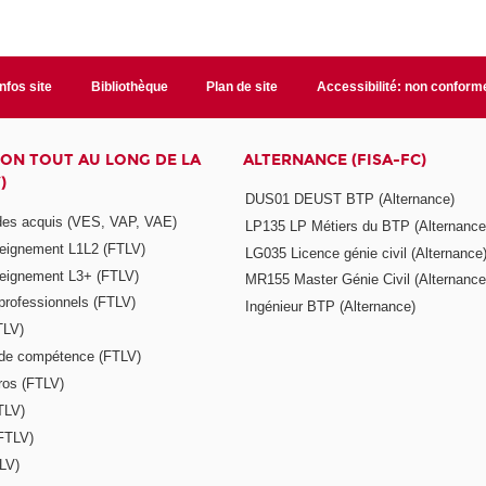
Infos site
Bibliothèque
Plan de site
Accessibilité: non conform
ON TOUT AU LONG DE LA
ALTERNANCE (FISA-FC)
)
DUS01 DEUST BTP (Alternance)
 des acquis (VES, VAP, VAE)
LP135 LP Métiers du BTP (Alternance
seignement L1L2 (FTLV)
LG035 Licence génie civil (Alternance
seignement L3+ (FTLV)
MR155 Master Génie Civil (Alternance
 professionnels (FTLV)
Ingénieur BTP (Alternance)
TLV)
s de compétence (FTLV)
ros (FTLV)
TLV)
(FTLV)
LV)