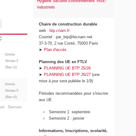
Hygiène Sécurité Environnement -HSE-
industriels
Chaire de construction durable
web :
btp.cnam.fr
Courriel : par_btp@lecnam.net
37-3-70, 2 rue Conté, 75003 Paris
►
Plan d'accès
Entrée
Niveau 5
Planning des UE en FTLV
(Bac+2)
►
PLANNING UE BTP 25/26
►
PLANNING UE BTP 26/27
(une
mise à jour sera publiée le 1/9)
Entrée
Niveau 5
Périodes recommandées pour s'inscrire
(Bac+2)
aux UE
ant
Dernier
Semestre 1: septembre
Semestre 2 : janvier
Informations, Inscriptions, scolarité,