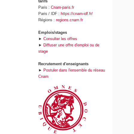
tarifs
Paris :
Cnam-paris.fr
Paris / IDF :
https://cnam-idf.fr/
Régions :
regions.cnam.fr
Emplois/stages
►
Consulter les offres
►
Diffuser une offre d'emploi ou de
stage
Recrutement d'enseignants
►
Postuler dans l'ensemble du réseau
Cnam