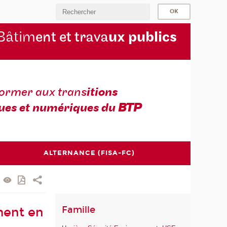
Bâtim
ent et trava
ux publics
former aux trans
itions
ues et numériques du
BTP
ALTERNANCE (FISA-FC)
Famille
ment en