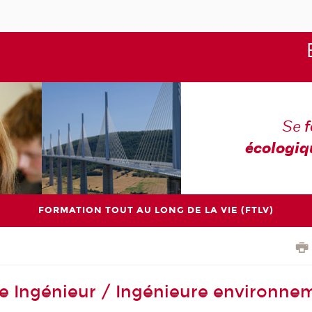
Se
écologiq
FORMATION TOUT AU LONG DE LA VIE (FTLV)
de Ingénieur / Ingénieure environne