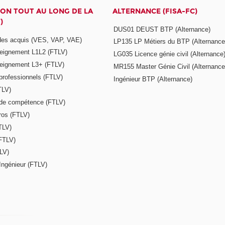
ON TOUT AU LONG DE LA
ALTERNANCE (FISA-FC)
)
DUS01 DEUST BTP (Alternance)
 des acquis (VES, VAP, VAE)
LP135 LP Métiers du BTP (Alternance
seignement L1L2 (FTLV)
LG035 Licence génie civil (Alternance
seignement L3+ (FTLV)
MR155 Master Génie Civil (Alternance
 professionnels (FTLV)
Ingénieur BTP (Alternance)
TLV)
s de compétence (FTLV)
ros (FTLV)
TLV)
(FTLV)
LV)
Ingénieur (FTLV)