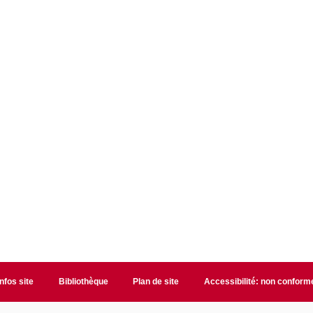
Infos site
Bibliothèque
Plan de site
Accessibilité: non conform