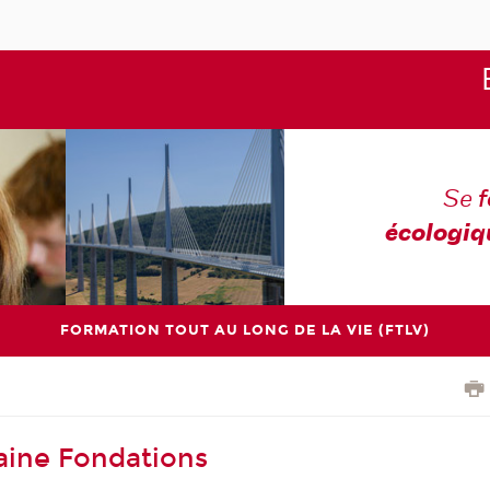
Se
écologiq
FORMATION TOUT AU LONG DE LA VIE (FTLV)
aine Fondations