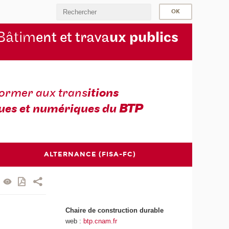
Bâtim
ent et trava
ux publics
former aux trans
itions
ues et numériques du
BTP
ALTERNANCE (FISA-FC)
Chaire de construction durable
web :
btp.cnam.fr