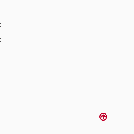
)
)
)