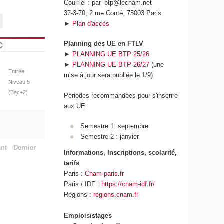
Courriel : par_btp@lecnam.net
37-3-70, 2 rue Conté, 75003 Paris
►
Plan d'accès
Planning des UE en FTLV
►
PLANNING UE BTP 25/26
►
PLANNING UE BTP 26/27
(une
Entrée
mise à jour sera publiée le 1/9)
Niveau 5
(Bac+2)
Périodes recommandées pour s'inscrire
aux UE
Semestre 1: septembre
Semestre 2 : janvier
ant
Dernier
Informations, Inscriptions, scolarité,
tarifs
Paris :
Cnam-paris.fr
Paris / IDF :
https://cnam-idf.fr/
Régions :
regions.cnam.fr
Emplois/stages