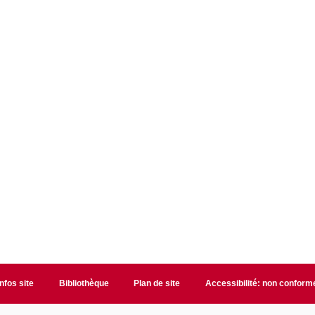
Infos site
Bibliothèque
Plan de site
Accessibilité: non conform