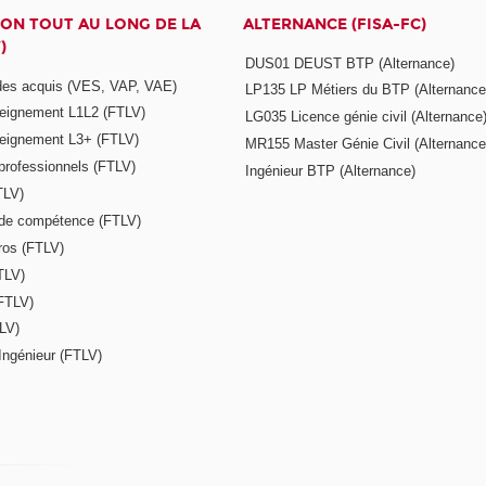
ON TOUT AU LONG DE LA
ALTERNANCE (FISA-FC)
)
DUS01 DEUST BTP (Alternance)
 des acquis (VES, VAP, VAE)
LP135 LP Métiers du BTP (Alternance
seignement L1L2 (FTLV)
LG035 Licence génie civil (Alternance
seignement L3+ (FTLV)
MR155 Master Génie Civil (Alternance
 professionnels (FTLV)
Ingénieur BTP (Alternance)
TLV)
s de compétence (FTLV)
ros (FTLV)
TLV)
(FTLV)
LV)
Ingénieur (FTLV)