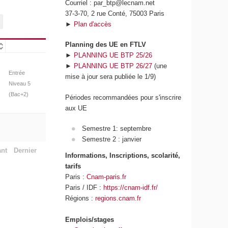
Courriel : par_btp@lecnam.net
37-3-70, 2 rue Conté, 75003 Paris
►
Plan d'accès
Planning des UE en FTLV
►
PLANNING UE BTP 25/26
►
PLANNING UE BTP 26/27
(une
Entrée
mise à jour sera publiée le 1/9)
Niveau 5
(Bac+2)
Périodes recommandées pour s'inscrire
aux UE
Semestre 1: septembre
Semestre 2 : janvier
ant
Dernier
Informations, Inscriptions, scolarité,
tarifs
Paris :
Cnam-paris.fr
Paris / IDF :
https://cnam-idf.fr/
Régions :
regions.cnam.fr
Emplois/stages