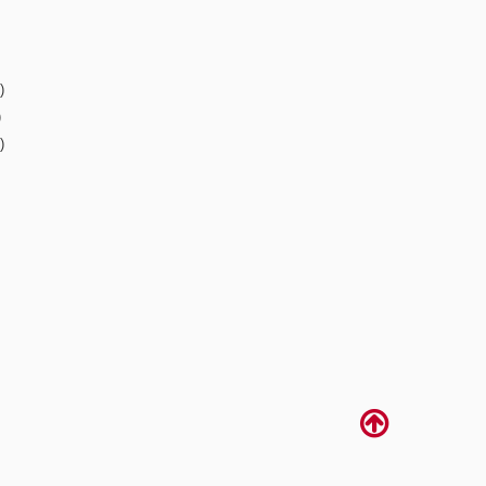
)
)
)