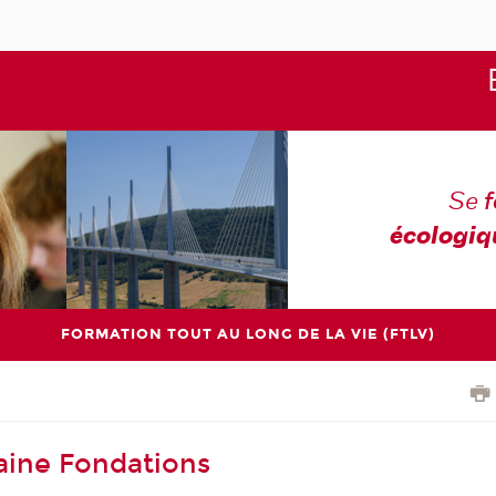
Se
écologiq
FORMATION TOUT AU LONG DE LA VIE (FTLV)
aine Fondations