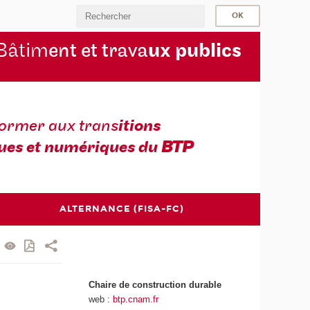
Bâtim
ent et trava
ux publics
former aux trans
itions
ues et numériques du
BTP
ALTERNANCE (FISA-FC)
Chaire de construction durable
web :
btp.cnam.fr