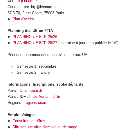
web :
btp.cnam.fr
Courriel : par_btp@lecnam.net
37-3-70, 2 rue Conté, 75003 Paris
►
Plan d'accès
Planning des UE en FTLV
►
PLANNING UE BTP 25/26
►
PLANNING UE BTP 26/27
(une mise à jour sera publiée le 1/9)
Périodes recommandées pour s'inscrire aux UE
Semestre 1: septembre
Semestre 2 : janvier
Informations, Inscriptions, scolarité, tarifs
Paris :
Cnam-paris.fr
Paris / IDF :
https://cnam-idf.fr/
Régions :
regions.cnam.fr
Emplois/stages
►
Consulter les offres
►
Diffuser une offre d'emploi ou de stage