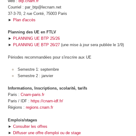
web :
btp.cnam.fr
Courriel : par_btp@lecnam.net
37-3-70, 2 rue Conté, 75003 Paris
►
Plan d'accès
Planning des UE en FTLV
►
PLANNING UE BTP 25/26
►
PLANNING UE BTP 26/27
(une mise à jour sera publiée le 1/9)
Périodes recommandées pour s'inscrire aux UE
Semestre 1: septembre
Semestre 2 : janvier
Informations, Inscriptions, scolarité, tarifs
Paris :
Cnam-paris.fr
Paris / IDF :
https://cnam-idf.fr/
Régions :
regions.cnam.fr
Emplois/stages
►
Consulter les offres
►
Diffuser une offre d'emploi ou de stage