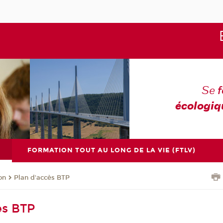
Se
écologiq
FORMATION TOUT AU LONG DE LA VIE (FTLV)
on
Plan d'accès BTP
ès BTP