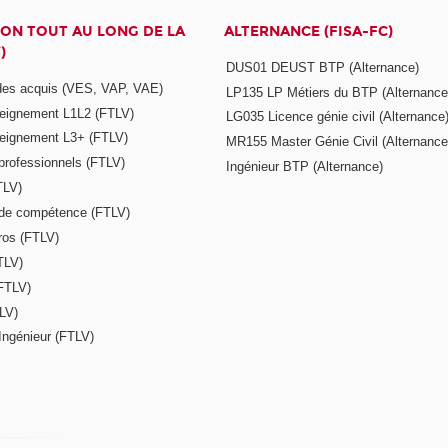
ON TOUT AU LONG DE LA
ALTERNANCE (FISA-FC)
)
DUS01 DEUST BTP (Alternance)
 des acquis (VES, VAP, VAE)
LP135 LP Métiers du BTP (Alternance
seignement L1L2 (FTLV)
LG035 Licence génie civil (Alternance
seignement L3+ (FTLV)
MR155 Master Génie Civil (Alternance
 professionnels (FTLV)
Ingénieur BTP (Alternance)
TLV)
s de compétence (FTLV)
ros (FTLV)
TLV)
(FTLV)
LV)
Ingénieur (FTLV)