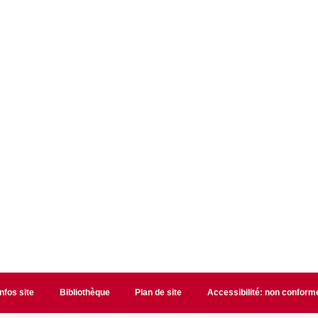
Infos site
Bibliothèque
Plan de site
Accessibilité: non conform