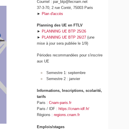
Courriel : par_btp@lecnam.net
37-3-70, 2 rue Conté, 75003 Paris
►
Plan d'accès
Planning des UE en FTLV
►
PLANNING UE BTP 25/26
►
PLANNING UE BTP 26/27
(une
mise à jour sera publiée le 1/9)
Périodes recommandées pour s'inscrire
aux UE
Semestre 1: septembre
Semestre 2 : janvier
Informations, Inscriptions, scolarité,
tarifs
Paris :
Cnam-paris.fr
Paris / IDF :
https://cnam-idf.fr/
Régions :
regions.cnam.fr
Emplois/stages