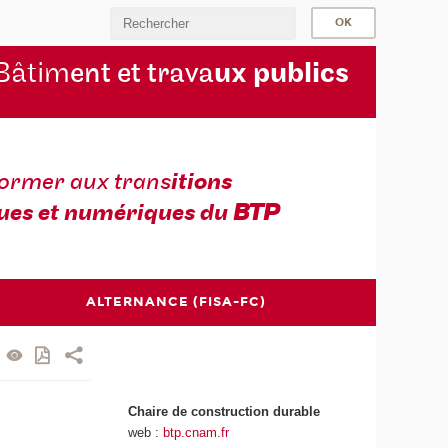
Bâtim
ent et trava
ux publics
former aux trans
itions
ues et numériques du
BTP
ALTERNANCE (FISA-FC)
Chaire de construction durable
web :
btp.cnam.fr