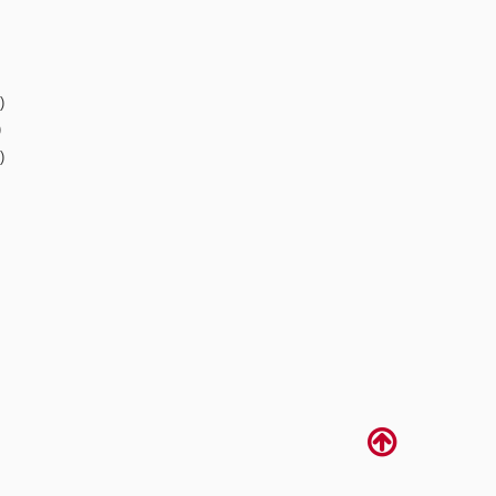
)
)
)