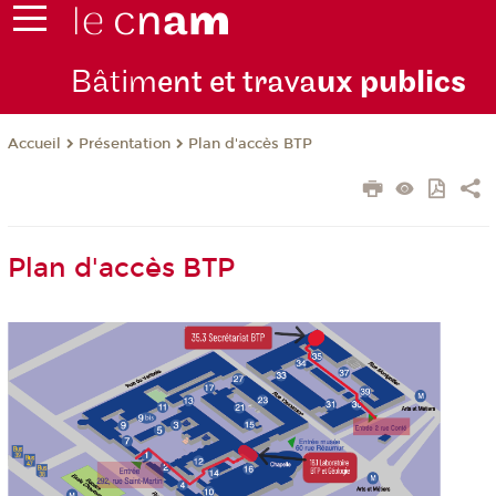
Bâtim
ent et trava
ux publics
Présentation
Plan d'accès BTP
Accueil
Plan d'accès BTP