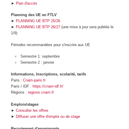
►
Plan d'accès
Planning des UE en FTLV
►
PLANNING UE BTP 25/26
►
PLANNING UE BTP 26/27
(une mise à jour sera publiée le
1/9)
Périodes recommandées pour s'inscrire aux UE
Semestre 1: septembre
Semestre 2 : janvier
Informations, Inscriptions, scolarité, tarifs
Paris :
Cnam-paris.fr
Paris / IDF :
https://cnam-idf.fr/
Régions :
regions.cnam.fr
Emplois/stages
►
Consulter les offres
►
Diffuser une offre d'emploi ou de stage
Recrutement d'enseignants