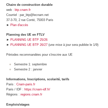
Chaire de construction durable
web :
btp.cnam.fr
Courriel : par_btp@lecnam.net
37-3-70, 2 rue Conté, 75003 Paris
►
Plan d'accès
Planning des UE en FTLV
►
PLANNING UE BTP 25/26
►
PLANNING UE BTP 26/27
(une mise à jour sera publiée le 1/9)
Périodes recommandées pour s'inscrire aux UE
Semestre 1: septembre
Semestre 2 : janvier
Informations, Inscriptions, scolarité, tarifs
Paris :
Cnam-paris.fr
Paris / IDF :
https://cnam-idf.fr/
Régions :
regions.cnam.fr
Emplois/stages