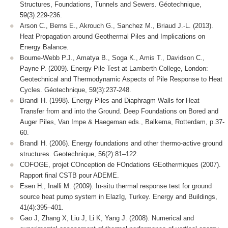
Structures, Foundations, Tunnels and Sewers. Géotechnique,
59(3):229-236.
Arson C., Berns E., Akrouch G., Sanchez M., Briaud J.-L. (2013).
Heat Propagation around Geothermal Piles and Implications on
Energy Balance.
Bourne-Webb P.J., Amatya B., Soga K., Amis T., Davidson C.,
Payne P. (2009). Energy Pile Test at Lamberth College, London:
Geotechnical and Thermodynamic Aspects of Pile Response to Heat
Cycles. Géotechnique, 59(3):237-248.
Brandl H. (1998). Energy Piles and Diaphragm Walls for Heat
Transfer from and into the Ground. Deep Foundations on Bored and
Auger Piles, Van Impe & Haegeman eds., Balkema, Rotterdam, p.37-
60.
Brandl H. (2006). Energy foundations and other thermo-active ground
structures. Geotechnique, 56(2):81–122.
COFOGE, projet COnception de FOndations GEothermiques (2007).
Rapport final CSTB pour ADEME.
Esen H., Inalli M. (2009). In-situ thermal response test for ground
source heat pump system in ElazIg, Turkey. Energy and Buildings,
41(4):395–401.
Gao J, Zhang X, Liu J, Li K, Yang J. (2008). Numerical and