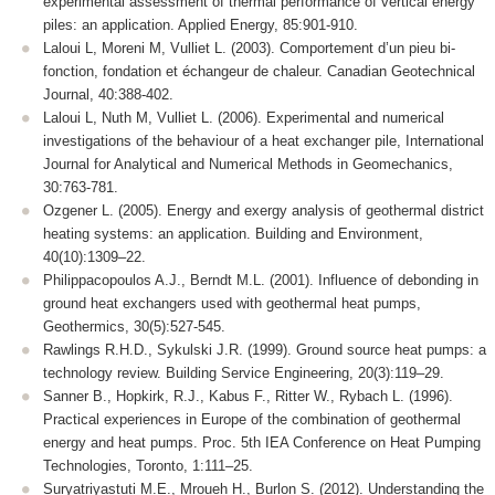
experimental assessment of thermal performance of vertical energy
piles: an application. Applied Energy, 85:901-910.
Laloui L, Moreni M, Vulliet L. (2003). Comportement d’un pieu bi-
fonction, fondation et échangeur de chaleur. Canadian Geotechnical
Journal, 40:388-402.
Laloui L, Nuth M, Vulliet L. (2006). Experimental and numerical
investigations of the behaviour of a heat exchanger pile, International
Journal for Analytical and Numerical Methods in Geomechanics,
30:763-781.
Ozgener L. (2005). Energy and exergy analysis of geothermal district
heating systems: an application. Building and Environment,
40(10):1309–22.
Philippacopoulos A.J., Berndt M.L. (2001). Influence of debonding in
ground heat exchangers used with geothermal heat pumps,
Geothermics, 30(5):527-545.
Rawlings R.H.D., Sykulski J.R. (1999). Ground source heat pumps: a
technology review. Building Service Engineering, 20(3):119–29.
Sanner B., Hopkirk, R.J., Kabus F., Ritter W., Rybach L. (1996).
Practical experiences in Europe of the combination of geothermal
energy and heat pumps. Proc. 5th IEA Conference on Heat Pumping
Technologies, Toronto, 1:111–25.
Suryatriyastuti M.E., Mroueh H., Burlon S. (2012). Understanding the