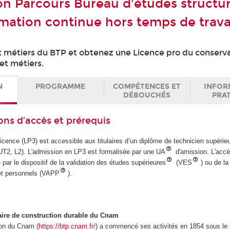
on Parcours Bureau d'études structur
mation continue hors temps de trava
métiers du BTP et obtenez une Licence pro du conserva
 et métiers.
N
PROGRAMME
COMPÉTENCES ET
INFOR
DÉBOUCHÉS
PRA
ons d’accès et prérequis
icence (LP3) est accessible aux titulaires d’un diplôme de technicien supéri
2, L2). L'admission en LP3 est formalisée par une UA
d'amission. L'acc
 par le dispositif de la validation des études supérieures
(VES
) ou de la
et personnels (VAPP
).
haire de construction durable du Cnam
ion du Cnam (
https://btp.cnam.fr/
) a commencé ses activités en 1854 sous le