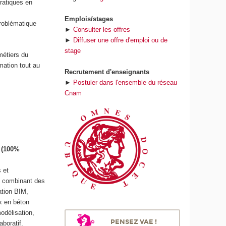
ratiques en
Emplois/stages
roblématique
►
Consulter les offres
►
Diffuser une offre d'emploi ou de
stage
métiers du
mation tout au
Recrutement d'enseignants
►
Postuler dans l'ensemble du réseau
Cnam
e (100%
 et
en combinant des
tion BIM,
x en béton
odélisation,
PENSEZ VAE !
boratif.