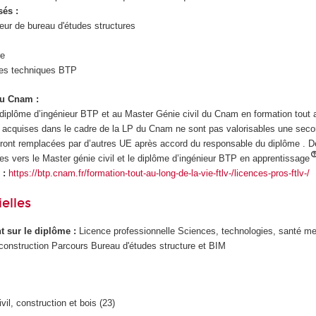
sés :
eur de bureau d'études structures
re
udes techniques BTP
au Cnam :
iplôme d’ingénieur BTP et au Master Génie civil du Cnam en formation tout a
 acquises dans le cadre de la LP du Cnam ne sont pas valorisables une seco
seront remplacées par d’autres UE après accord du responsable du diplôme . D
s vers le Master génie civil et le diplôme d’ingénieur BTP en apprentissage
 :
https://btp.cnam.fr/formation-tout-au-long-de-la-vie-ftlv-/licences-pros-ftlv-/
elles
ant sur le diplôme :
Licence professionnelle Sciences, technologies, santé me
 construction Parcours Bureau d'études structure et BIM
vil, construction et bois (23)