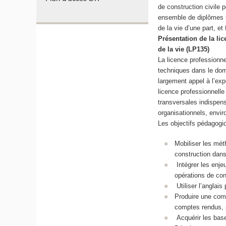
de construction civile
ensemble de diplômes un
de la vie d’une part, et
Présentation de la li
de la vie (LP135)
La licence professionn
techniques dans le doma
largement appel à l’exp
licence professionnell
transversales indispen
organisationnels, envi
Les objectifs pédagogi
Mobiliser les mét
construction dans
Intégrer les enjeu
opérations de con
Utiliser l’anglai
Produire une comm
comptes rendus, 
Acquérir les base