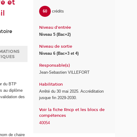
e et
il
60
crédits
Niveau d'entrée
toire
Niveau 5 (Bac+2)
Niveau de sortie
MATIONS
Niveau 6 (Bac+3 et 4)
TIQUES
Responsable(s)
Jean-Sebastien VILLEFORT
eur du BTP
Habilitation
ès au diplôme
Arrêté du 30 mai 2025. Accréditation
 validation des
jusque fin 2029-2030.
Voir la fiche Rncp et les blocs de
compétences
40054
 nom de chaire