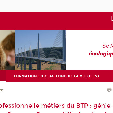
Se
écologiq
FORMATION TOUT AU LONG DE LA VIE (FTLV)
on
fessionnelle métiers du BTP : génie c