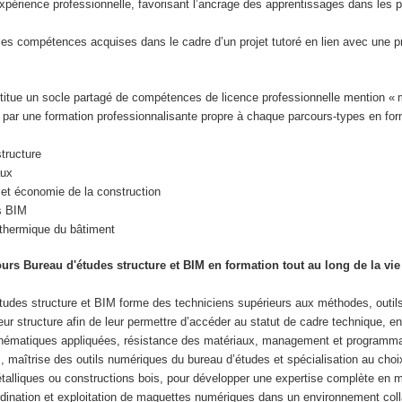
périence professionnelle, favorisant l’ancrage des apprentissages dans les p
es compétences acquises dans le cadre d’un projet tutoré en lien avec une p
tue un socle partagé de compétences de licence professionnelle mention « 
 par une formation professionnalisante propre à chaque parcours-types en for
structure
aux
 et économie de la construction
s BIM
 thermique du bâtiment
urs Bureau d'études structure et BIM en formation tout au long de la vi
tudes structure et BIM forme des techniciens supérieurs aux méthodes, outils
ur structure afin de leur permettre d’accéder au statut de cadre technique, 
ématiques appliquées, résistance des matériaux, management et programma
, maîtrise des outils numériques du bureau d’études et spécialisation au choi
talliques ou constructions bois, pour développer une expertise complète en m
ination et exploitation de maquettes numériques dans un environnement colla