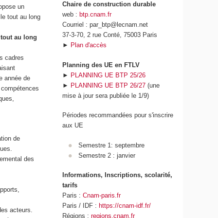
Chaire de construction durable
ropose un
web :
btp.cnam.fr
le tout au long
Courriel : par_btp@lecnam.net
37-3-70, 2 rue Conté, 75003 Paris
tout au long
►
Plan d'accès
es cadres
Planning des UE en FTLV
aisant
►
PLANNING UE BTP 25/26
me année de
►
PLANNING UE BTP 26/27
(une
es compétences
mise à jour sera publiée le 1/9)
ques,
Périodes recommandées pour s'inscrire
aux UE
tion de
Semestre 1: septembre
iques.
Semestre 2 : janvier
nnemental des
Informations, Inscriptions, scolarité,
tarifs
pports,
Paris :
Cnam-paris.fr
Paris / IDF :
https://cnam-idf.fr/
 des acteurs.
Régions :
regions.cnam.fr