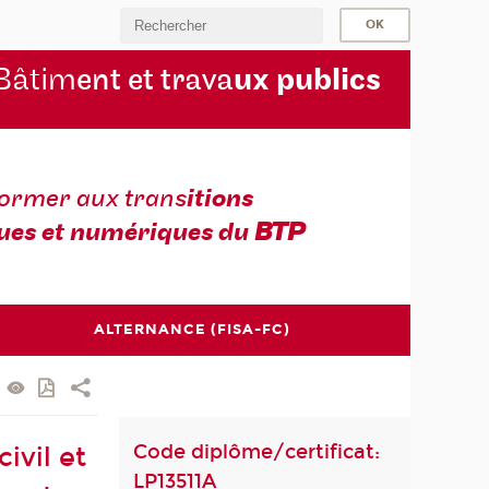
Bâtim
ent et trava
ux publics
former aux trans
itions
ues et numériques du
BTP
ALTERNANCE (FISA-FC)
Code diplôme/certificat:
ivil et
LP13511A