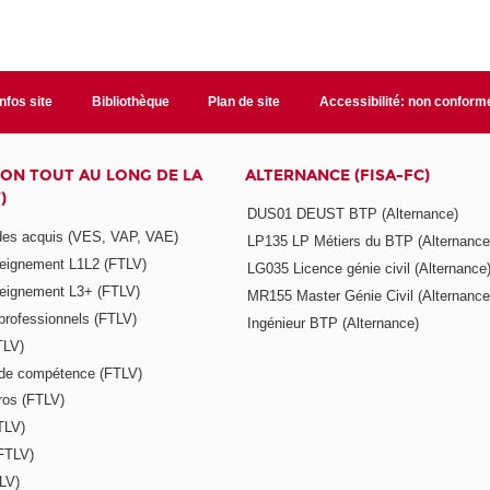
Infos site
Bibliothèque
Plan de site
Accessibilité: non conform
ON TOUT AU LONG DE LA
ALTERNANCE (FISA-FC)
)
DUS01 DEUST BTP (Alternance)
 des acquis (VES, VAP, VAE)
LP135 LP Métiers du BTP (Alternance
seignement L1L2 (FTLV)
LG035 Licence génie civil (Alternance
seignement L3+ (FTLV)
MR155 Master Génie Civil (Alternance
 professionnels (FTLV)
Ingénieur BTP (Alternance)
TLV)
s de compétence (FTLV)
ros (FTLV)
TLV)
(FTLV)
LV)