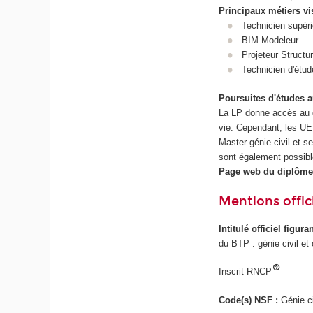
Principaux métiers vi
Technicien supéri
BIM Modeleur
Projeteur Structu
Technicien d'ét
Poursuites d'études 
La LP donne accès au d
vie. Cependant, les UE
Master génie civil et 
sont également possible
Page web du diplôme
Mentions offici
Intitulé officiel figur
du BTP : génie civil et
Inscrit RNCP
Code(s) NSF :
Génie ci