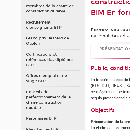
constructi
Membres de la chaire de
BIM En for
construction durable
Recrutement
d'enseignants BTP
Formez-vous aux 
national des arts
Grand prix Besnard de
Quelen
PRÉSENTATIO
Certifications et
références des diplômes
BTP
Public, conditi
Offres d'emploi et de
La troisième année de l
stage BTP
(BTS, DUT, DEUST, BUT
Conseils de
peut également se faire
perfectionnement de la
acquis professionnels 
chaire construction
durable
Objectifs
Partenaires BTP
Présentation de la c
La chaire de construct
Plan d'accès BTP