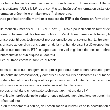
 pour former les techniciens destinés aux grands travaux d’Haussmann. Elle p
iversitaires (DEUST, LP, Licence, Master, Ingénieur) en formation distanciel
 formation présentielle en alternance
d’autre part.
cence professionnelle mention « métiers du BTP » du Cnam en formation 
elle mention « métiers du BTP » du Cnam (LP135) a pour objectif de former d
ine du bâtiment et des travaux publics. Il s’agit d’une formation de terrain, f
ertise scientifique, technique et professionnelle des enseignants. La troisiè
e s’articule autour d’un tronc commun de la mention de visant à développer l
sables aux métiers du BTP, en apportant une vision globale des enjeux techni
ronnementaux et numériques du secteur.
ques du tronc commun sont les suivants :
hodes et outils du management de projet pour structurer et conduire une opéra
 un contexte professionnel, y compris à l’aide d’outils collaboratifs et numér
x de la transition écologique et les principes visant à limiter l’impact enviro
struction, de rénovation, de maintenance et d’exploitation.
s professionnel dans un contexte technique aux métiers du BTP.
unication professionnelle écrite et orale adaptée aux situations de travail (ra
présentations).
s du management d’équipe, de l’organisation du travail et de la coordination