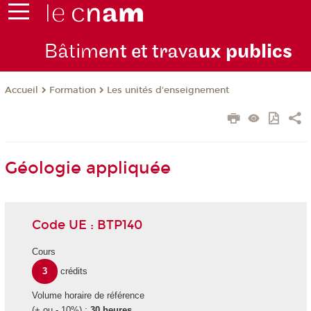
Bâtim
ent et trava
ux publics
Formation
Les unités d'enseignement
Accueil
Géologie appliquée
Code UE : BTP140
Cours
3
crédits
Volume horaire de référence
(+ ou - 10%) :
30 heures